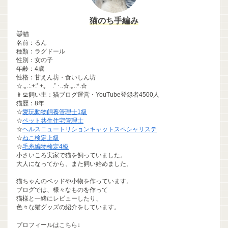
猫のち手編み
😺猫
名前：るん
種類：ラグドール
性別：女の子
年齢：4歳
性格：甘えん坊・食いしん坊
☆.｡.:.+:ﾟ+｡ .ﾟ･..☆.｡.:*.☆
👩‍💻飼い主：猫ブログ運営・YouTube登録者4500人
猫歴：8年
☆
愛玩動物飼養管理士1級
☆
ペット共生住宅管理士
☆
ヘルスニュートリションキャットスペシャリステ
☆
ねこ検定上級
☆
毛糸編物検定4級
小さいころ実家で猫を飼っていました。
大人になってから、また飼い始めました。
猫ちゃんのベッドや小物を作っています。
ブログでは、様々なものを作って
猫様と一緒にレビューしたり、
色々な猫グッズの紹介をしています。
プロフィールはこちら↓