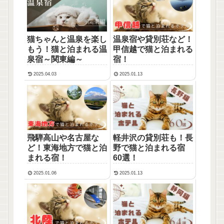
猫ちゃんと温泉を楽し
温泉宿や貸別荘など！
もう！猫と泊まれる温
甲信越で猫と泊まれる
泉宿～関東編～
宿！
2025.04.03
2025.01.13
飛騨高山や名古屋な
軽井沢の貸別荘も！長
ど！東海地方で猫と泊
野で猫と泊まれる宿
まれる宿！
60選！
2025.01.06
2025.01.13