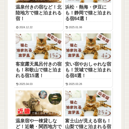
温泉付きの宿など！北
浜松・熱海・伊豆に
陸地方で猫と泊まれる
も！静岡で猫と泊まれ
宿！
る宿64選！
2024.12.22
2025.01.06
客室露天風呂付きの宿
安い宿やおしゃれな宿
も！和歌山で猫と泊ま
も！茨城で猫と泊まれ
れる宿15選！
る宿4選！
2025.04.03
2025.03.26
温泉宿や一棟貸しな
富士山が見える宿も！
ど！近畿・関西地方で
山梨で猫と泊まれる宿