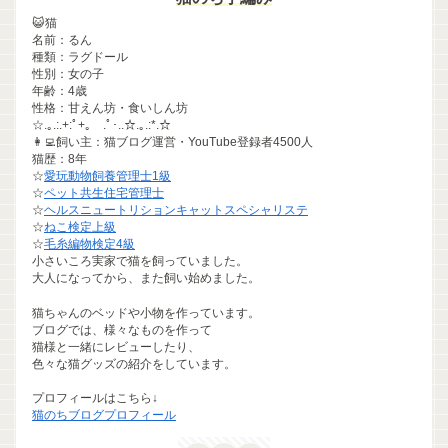
😺猫
名前：るん
種類：ラグドール
性別：女の子
年齢：4歳
性格：甘えん坊・食いしん坊
☆.｡.:.+:ﾟ+｡ .ﾟ･..☆.｡.:*.☆
👩‍💻飼い主：猫ブログ運営・YouTube登録者4500人
猫歴：8年
☆
愛玩動物飼養管理士1級
☆
ペット共生住宅管理士
☆
ヘルスニュートリションキャットスペシャリステ
☆
ねこ検定上級
☆
毛糸編物検定4級
小さいころ実家で猫を飼っていました。
大人になってから、また飼い始めました。
猫ちゃんのベッドや小物を作っています。
ブログでは、様々なものを作って
猫様と一緒にレビューしたり、
色々な猫グッズの紹介をしています。
プロフィールはこちら↓
猫のちブログプロフィール