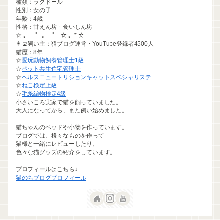
種類：ラグドール
性別：女の子
年齢：4歳
性格：甘えん坊・食いしん坊
☆.｡.:.+:ﾟ+｡ .ﾟ･..☆.｡.:*.☆
👩‍💻飼い主：猫ブログ運営・YouTube登録者4500人
猫歴：8年
☆
愛玩動物飼養管理士1級
☆
ペット共生住宅管理士
☆
ヘルスニュートリションキャットスペシャリステ
☆
ねこ検定上級
☆
毛糸編物検定4級
小さいころ実家で猫を飼っていました。
大人になってから、また飼い始めました。
猫ちゃんのベッドや小物を作っています。
ブログでは、様々なものを作って
猫様と一緒にレビューしたり、
色々な猫グッズの紹介をしています。
プロフィールはこちら↓
猫のちブログプロフィール