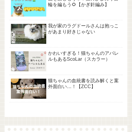
輪を編もう🌻【かぎ針編み】
我が家のラグドールさんは抱っこ
があまり好きじゃない
かわいすぎる！猫ちゃんのアパレ
ルもあるScoLar（スカラー）
猫ちゃんの血統書を読み解くと案
外面白い…！【ZCC】