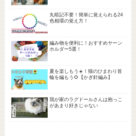
丸暗記不要！簡単に覚えられる24
色相環の覚え方！
編み物を便利に！おすすめヤーン
ホルダー5選！
夏を楽しもう☀️！猫のひまわり首
輪を編もう🌻【かぎ針編み】
我が家のラグドールさんは抱っこ
があまり好きじゃない