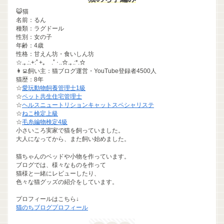
😺猫
名前：るん
種類：ラグドール
性別：女の子
年齢：4歳
性格：甘えん坊・食いしん坊
☆.｡.:.+:ﾟ+｡ .ﾟ･..☆.｡.:*.☆
👩‍💻飼い主：猫ブログ運営・YouTube登録者4500人
猫歴：8年
☆
愛玩動物飼養管理士1級
☆
ペット共生住宅管理士
☆
ヘルスニュートリションキャットスペシャリステ
☆
ねこ検定上級
☆
毛糸編物検定4級
小さいころ実家で猫を飼っていました。
大人になってから、また飼い始めました。
猫ちゃんのベッドや小物を作っています。
ブログでは、様々なものを作って
猫様と一緒にレビューしたり、
色々な猫グッズの紹介をしています。
プロフィールはこちら↓
猫のちブログプロフィール