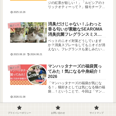
ジの紅茶が欲しい！」「ルピシアのト
リックオティーって？」猫モチーフの
紅茶を買いたいけどどれを買うか迷
2025.10.26
う…そんな方に、今回は、ハロウィン
限定のかわいくて美味しいルピシアの
紅茶を紹介します。それは…「トリッ
消臭だけじゃない！ふわっと
猫グッズ
クオ...
香る匂いが素敵なSEAROMA
消臭抗菌フレグランスミスト
#PR
ペットのニオイ対策どうしています
か？消臭スプレーをしてもニオイが消
えない。フレグランスも楽しみたい。
我が家もニオイとフレグランスは両立
2023.08.18
2024.06.21
不可能かと思っていました。が、消臭
だけではなく、フラグランスもさらに
抗菌までしてくれるフレグランスミス
マンハッタナーズの福袋買っ
猫グッズ
トが...
てみた！気になる中身紹介！
2026
「マンハッタナーズの福袋が気にな
る！」猫好きとしては気になる猫の福
袋…！ということで、今回は「マンハ
ッタナーズの福袋」をご紹介します！
2026.01.08
猫好きの私が責任をもって購入してき
ました…！この記事を読めば、マンハ
ッタナーズの福袋がどんなものかわか
こどもの日を猫ちゃんと楽し
猫グッズ
るの...
もう🎏おすすめグッズまとめ
プライバシーポリシー
お問い合わせ
サイトマップ