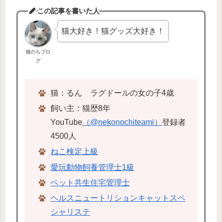
この記事を書いた人
猫大好き！猫グッズ大好き！
猫のちブロ
グ
猫：るん ラグドールの女の子4歳
飼い主：猫歴8年
YouTube
（@nekonochiteami）
登録者
4500人
ねこ検定上級
愛玩動物飼養管理士1級
ペット共生住宅管理士
ヘルスニュートリションキャットスペ
シャリステ