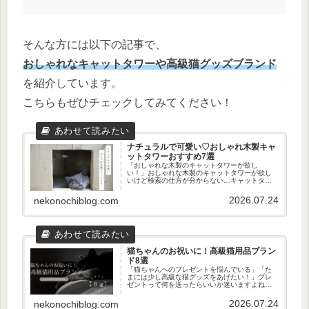
そんな方には以下の記事で、
おしゃれなキャットタワーや高級猫グッズブランド
を紹介しています。
こちらもぜひチェックしてみてください！
ナチュラルで可愛い♡おしゃれ木製キャ
ットタワーおすすめ7選
「おしゃれな木製のキャットタワーが欲し
い！」おしゃれな木製のキャットタワーが欲し
いけど検索の仕方が分からない…キャットタワ
ーは色々出てはくるけど、分かりづらいですよ
ね。そんな方に、今回は「おしゃれな木製のキ
2026.07.24
nekonochiblog.com
ャットタワー」を探してきたのでご紹...
猫ちゃんのお祝いに！高級猫用品ブラン
ド8選
「猫ちゃんへのプレゼントを悩んでいる」「た
まには少し高級な猫グッズをあげたい！」プレ
ゼントって何を送ったらいいか迷いますよね…
たまには奮発したい！という方に！今回は、高
級猫用品ブランドを紹介します。これを読め
2026.07.24
nekonochiblog.com
ば、きっと欲しいものが見つかるは...