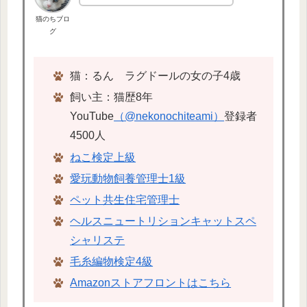
猫のちブロ
グ
猫：るん ラグドールの女の子4歳
飼い主：猫歴8年
YouTube
（@nekonochiteami）
登録者
4500人
ねこ検定上級
愛玩動物飼養管理士1級
ペット共生住宅管理士
ヘルスニュートリションキャットスペ
シャリステ
毛糸編物検定4級
Amazonストアフロントはこちら