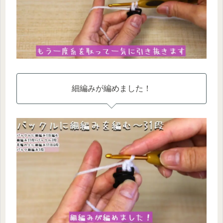
細編みが編めました！