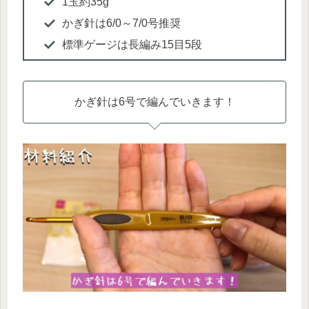
1玉約35g
かぎ針は6/0～7/0号推奨
標準ゲージは長編み15目5段
かぎ針は6号で編んでいきます！