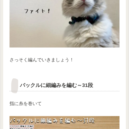
さっそく編んでいきましょう！
バックルに細編みを編む～31段
指に糸を巻いて