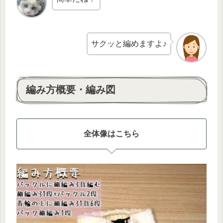
サクッと編めますよ♪
編み方概要・編み図
全体像はこちら