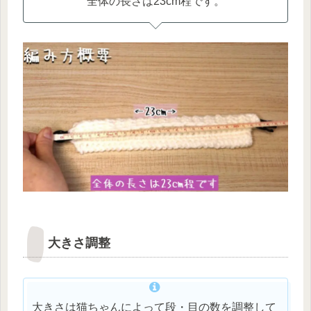
全体の長さは23cm程です。
大きさ調整
大きさは猫ちゃんによって段・目の数を調整して