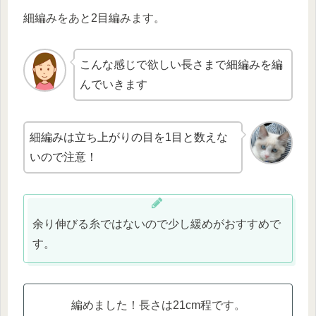
細編みをあと2目編みます。
こんな感じで欲しい長さまで細編みを編
んでいきます
細編みは立ち上がりの目を1目と数えな
いので注意！
余り伸びる糸ではないので少し緩めがおすすめで
す。
編めました！長さは21cm程です。