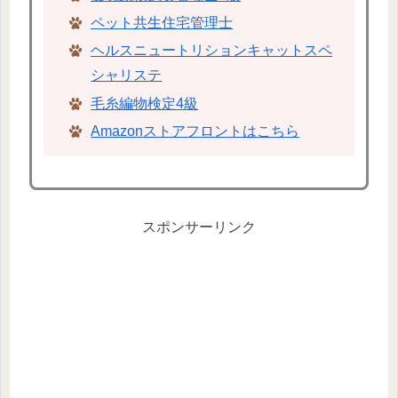
ペット共生住宅管理士
ヘルスニュートリションキャットスペ
シャリステ
毛糸編物検定4級
Amazonストアフロントはこちら
スポンサーリンク