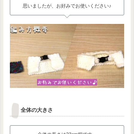
思いましたが、お好みでお使いください♪
全体の大きさ