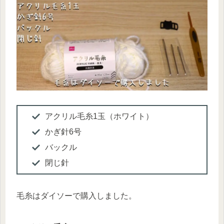
アクリル毛糸1玉（ホワイト）
かぎ針6号
バックル
閉じ針
毛糸はダイソーで購入しました。