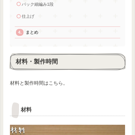
バック細編み1段
仕上げ
まとめ
材料・製作時間
材料と製作時間はこちら。
材料