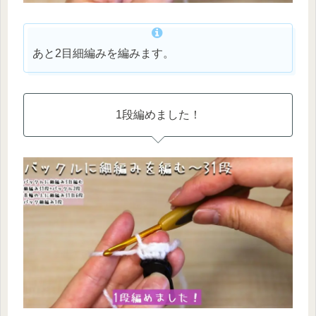
あと2目細編みを編みます。
1段編めました！