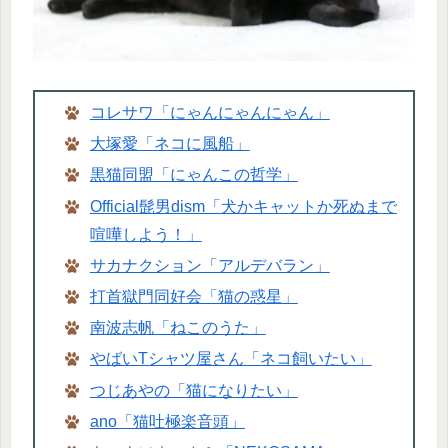
コレサワ「にゃんにゃんにゃん」
大塚愛「ネコに風船」
黒猫同盟「にゃんこの哲学」
Official髭男dism「犬かキャットか死ぬまで
喧嘩しよう！」
サカナクション「アルデバラン」
打首獄門同好会「猫の惑星」
南波志帆「ねこのうた」
やばいTシャツ屋さん「ネコ飼いたい」
つじあやの「猫になりたい」
ano「猫吐極楽音頭」