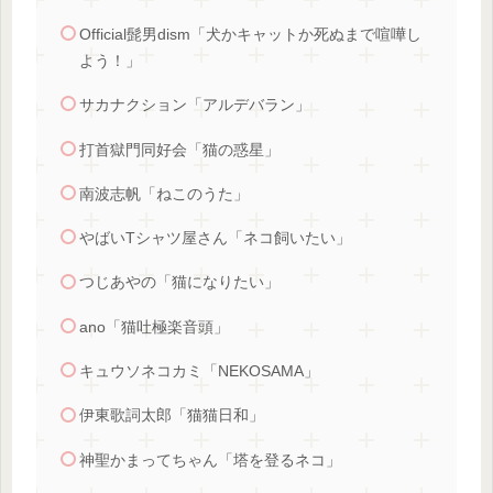
Official髭男dism「犬かキャットか死ぬまで喧嘩し
よう！」
サカナクション「アルデバラン」
打首獄門同好会「猫の惑星」
南波志帆「ねこのうた」
やばいTシャツ屋さん「ネコ飼いたい」
つじあやの「猫になりたい」
ano「猫吐極楽音頭」
キュウソネコカミ「NEKOSAMA」
伊東歌詞太郎「猫猫日和」
神聖かまってちゃん「塔を登るネコ」