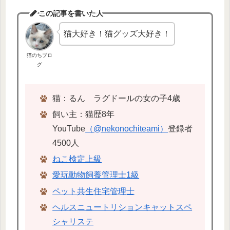
この記事を書いた人
猫大好き！猫グッズ大好き！
猫のちブロ
グ
猫：るん ラグドールの女の子4歳
飼い主：猫歴8年
YouTube
（@nekonochiteami）
登録者
4500人
ねこ検定上級
愛玩動物飼養管理士1級
ペット共生住宅管理士
ヘルスニュートリションキャットスペ
シャリステ