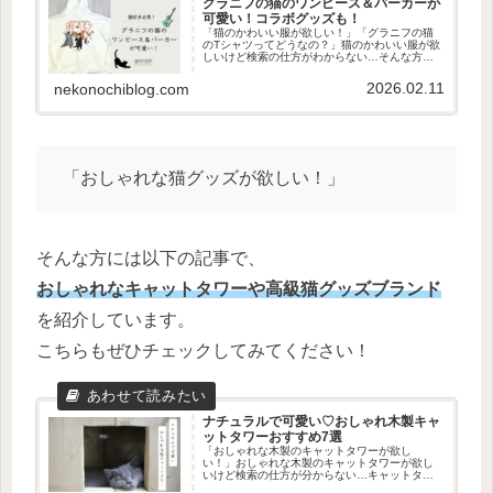
グラニフの猫のワンピース＆パーカーが
可愛い！コラボグッズも！
「猫のかわいい服が欲しい！」「グラニフの猫
のTシャツってどうなの？」猫のかわいい服が欲
しいけど検索の仕方がわからない…そんな方
に、今回は、かわいい猫の服を街中で発見した
のでご紹介します。それは…「グラニフの猫の
2026.02.11
nekonochiblog.com
服」です！猫好きの私が責任をも...
「おしゃれな猫グッズが欲しい！」
そんな方には以下の記事で、
おしゃれなキャットタワーや高級猫グッズブランド
を紹介しています。
こちらもぜひチェックしてみてください！
ナチュラルで可愛い♡おしゃれ木製キャ
ットタワーおすすめ7選
「おしゃれな木製のキャットタワーが欲し
い！」おしゃれな木製のキャットタワーが欲し
いけど検索の仕方が分からない…キャットタワ
ーは色々出てはくるけど、分かりづらいですよ