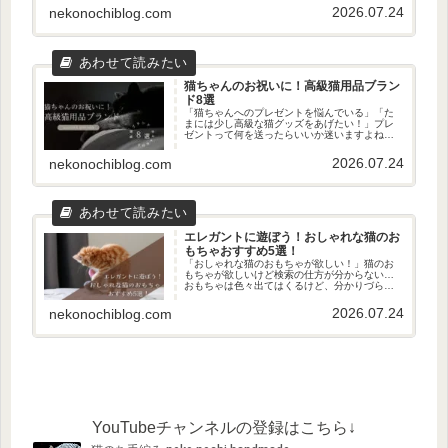
ね。そんな方に、今回は「おしゃれな木製のキ
2026.07.24
nekonochiblog.com
ャットタワー」を探してきたのでご紹...
猫ちゃんのお祝いに！高級猫用品ブラン
ド8選
「猫ちゃんへのプレゼントを悩んでいる」「た
まには少し高級な猫グッズをあげたい！」プレ
ゼントって何を送ったらいいか迷いますよね…
たまには奮発したい！という方に！今回は、高
級猫用品ブランドを紹介します。これを読め
2026.07.24
nekonochiblog.com
ば、きっと欲しいものが見つかるは...
エレガントに遊ぼう！おしゃれな猫のお
もちゃおすすめ5選！
「おしゃれな猫のおもちゃが欲しい！」猫のお
もちゃが欲しいけど検索の仕方が分からない…
おもちゃは色々出てはくるけど、分かりづらい
ですよね。そんな方に、今回は「おしゃれな猫
のおもちゃ」を探してきたのでご紹介します！
2026.07.24
nekonochiblog.com
おしゃれな猫のおもちゃが欲しい...
YouTubeチャンネルの登録はこちら↓