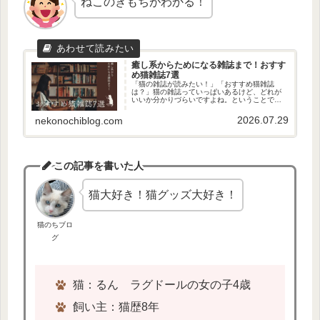
ねこのきもちがわかる！
癒し系からためになる雑誌まで！おすす
め猫雑誌7選
「猫の雑誌が読みたい！」「おすすめ猫雑誌
は？」猫の雑誌っていっぱいあるけど、どれが
いいか分かりづらいですよね。ということで、
今回、おすすめの猫雑誌を探してきたのでご紹
介します！猫好きの私が責任をもって探してき
2026.07.29
nekonochiblog.com
ました…！この記事を読めばあたな...
この記事を書いた人
猫大好き！猫グッズ大好き！
猫のちブロ
グ
猫：るん ラグドールの女の子4歳
飼い主：猫歴8年