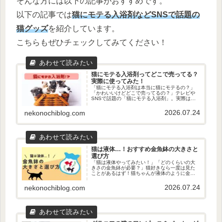
そんな方には以下の記事がおすすめです。
以下の記事では
猫にモテる入浴剤など
SNS
で
話題の
猫グッズ
を紹介しています。
こちらもぜひチェックしてみてください！
猫にモテる入浴剤ってどこで売ってる？
実際に使ってみた！
「猫にモテる入浴剤は本当に猫にモテるの？」
「かわいいけどどこで売ってるの？」テレビや
SNSで話題の「猫にモテる入浴剤」。実際はど
うなのか気になりますよね。この記事では、実
際の購入から使用までをまとめました！実際に
2026.07.24
nekonochiblog.com
どこで購入したのか？使用して...
猫は液体…！おすすめ金魚鉢の大きさと
選び方
「猫は液体やってみたい！」「どのくらいの大
きさの金魚鉢が必要？」猫好きなら一度は見た
ことがあるはず！猫ちゃんが液体のように金魚
鉢に入っている動画！自分の家の猫でもやって
みたい！という方は多いのではないでしょう
2026.07.24
nekonochiblog.com
か。でも、どんな金魚鉢が良いかわ...