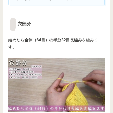
穴部分
編めたら
全体（64目）の半分32目長編み
を編みま
す。