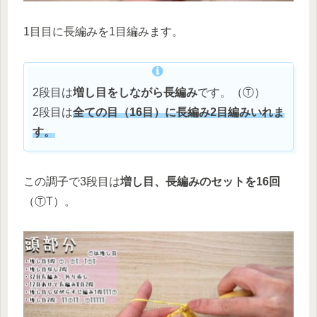
1目目に長編みを1目編みます。
2段目は
増し目をしながら長編み
です。（Ⓣ）
2段目は
全ての目（16目）に長編み2目編みいれま
す。
この調子で3段目は
増し目、長編みのセットを16回
（ⓉT）。