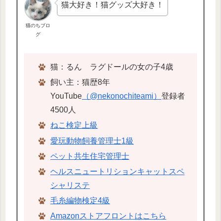
猫大好き！猫グッズ大好き！
猫のちブロ
グ
猫：るん ラグドールの女の子4歳
飼い主：猫歴8年
YouTube
（@nekonochiteami）
登録者
4500人
ねこ検定上級
愛玩動物飼養管理士1級
ペット共生住宅管理士
ヘルスニュートリションキャットスペ
シャリステ
毛糸編物検定4級
Amazonストアフロントはこちら