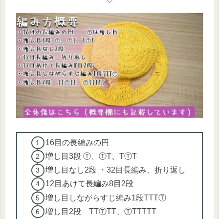
16目の長編みの円
増し目3段 Ⓣ、ⓉT、TⓉT
増し目なし2段 ・32目長編み、折り返し
12目あけて長編み8目2段
増し目しながらすじ編み1段TTTⓉ
増し目2段 TTⓉTT、ⓉTTTTT