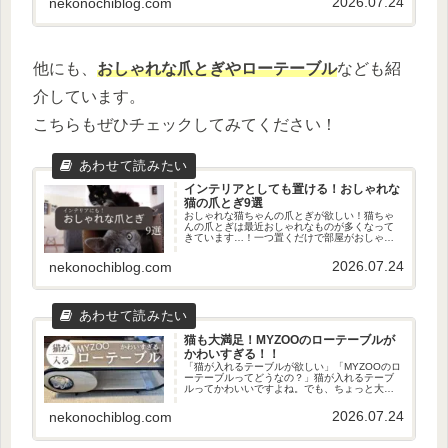
2026.07.24
nekonochiblog.com
うと…キャットタワーはあった方がいい...
他にも、
おしゃれな爪とぎやローテーブル
なども紹
介しています。
こちらもぜひチェックしてみてください！
インテリアとしても置ける！おしゃれな
猫の爪とぎ9選
おしゃれな猫ちゃんの爪とぎが欲しい！猫ちゃ
んの爪とぎは最近おしゃれなものが多くなって
きています…！一つ置くだけで部屋がおしゃれ
に見えるものも！ということで、今回はインテ
リアとしても活躍しそうなおしゃれな爪とぎを
2026.07.24
nekonochiblog.com
探してきたのでご紹介します。猫...
猫も大満足！MYZOOのローテーブルが
かわいすぎる！！
「猫が入れるテーブルが欲しい」「MYZOOのロ
ーテーブルってどうなの？」猫が入れるテーブ
ルってかわいいですよね。でも、ちょっと大き
かったり使いずらそうだったりで…うちは狭い
からね大きいのはちょっと部屋を圧迫しちゃい
2026.07.24
nekonochiblog.com
ますね…ただ、そんな我が家...