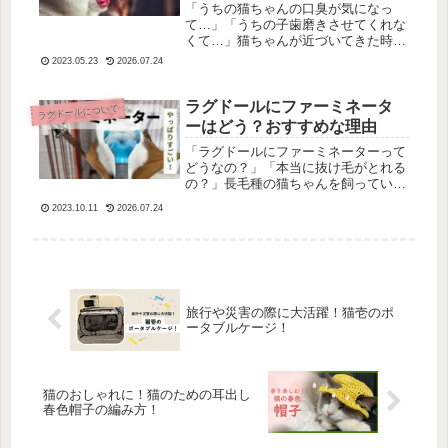
「うちの猫ちゃんの口臭が気になっ
て…」「うちの子歯磨きさせてくれな
くて…」猫ちゃんが近づいてきた時、
かわいい！と思いつつ、口臭が気にな
2023.05.23
2026.07.24
ったりしますよね。でも、歯磨きさせ
てくれなかったり…うちの猫さんもあ
まり歯磨きに乗り気なタイプではあり
ラグドールにファーミネータ
ラグドールについて
ませ...
ーはどう？おすすめな理由
「ラグドールにファーミネーターって
どうなの？」「本当に抜け毛がとれる
の？」長毛種の猫ちゃんを飼っている
と抜け毛が気になりますよね。です
2023.10.11
2026.07.24
が、抜け毛とりに特化したブラシを使
えば、抜け毛をスムーズに除去するこ
とができます。今回、我が家が愛用し
てい...
旅行や災害の際に大活躍！猫壱のポ
ータブルケージ！
猫のおしゃれに！猫のための耳出し
春色帽子の編み方！