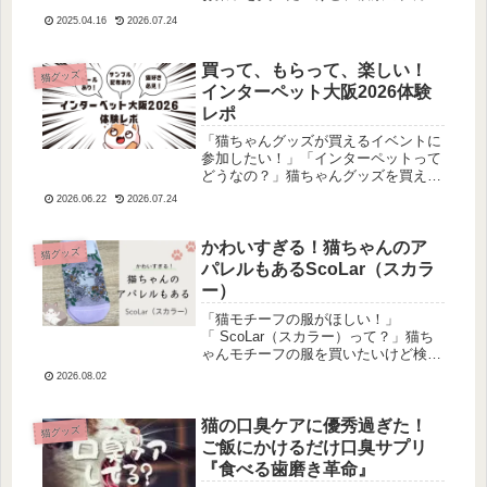
分からない…お菓子は色々出てはくる
2025.04.16
2026.07.24
けど、分かりづらいですよね。そんな
方に、今回は、池袋で購入できる猫の
モチーフのお菓子を探してきたのでご
買って、もらって、楽しい！
猫グッズ
紹...
インターペット大阪2026体験
レポ
「猫ちゃんグッズが買えるイベントに
参加したい！」「インターペットって
どうなの？」猫ちゃんグッズを買える
イベントに行きたいけど、どれがいい
2026.06.22
2026.07.24
かわからない…そんな方にもおすすめ
のイベントがあります！それは…イン
ターペットです！猫ちゃんも参加可能
かわいすぎる！猫ちゃんのア
猫グッズ
で...
パレルもあるScoLar（スカラ
ー）
「猫モチーフの服がほしい！」
「 ScoLar（スカラー）って？」猫ち
ゃんモチーフの服を買いたいけど検索
の仕方が分からない…色々出てくるけ
2026.08.02
ど、どれがいいか迷いますよね。そん
な方に！今回はかわいい猫ちゃんモチ
ーフのブランドを見つけてきたのでご
猫の口臭ケアに優秀過ぎた！
猫グッズ
紹...
ご飯にかけるだけ口臭サプリ
『食べる歯磨き革命』