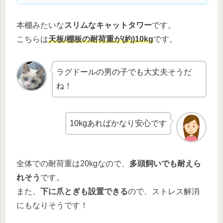
本棚みたいな
スリムなキャットタワー
です。
こちらは
天板/棚板の耐荷重が(約)10kg
です。
ラグドールの男の子でも大丈夫そうだ
ね！
10kgあればかなり安心です
全体での耐荷重は20kgなので、
多頭飼いでも耐えら
れそう
です。
また、
下に爪とぎも設置できる
ので、ストレス解消
にもなりそうです！