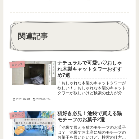
関連記事
ナチュラルで可愛い♡おしゃ
猫グッズ
れ木製キャットタワーおすす
め7選
「おしゃれな木製のキャットタワーが
欲しい！」おしゃれな木製のキャット
タワーが欲しいけど検索の仕方が分か
らない…キャットタワーは色々出ては
2025.09.01
2026.07.24
くるけど、分かりづらいですよね。そ
んな方に、今回は「おしゃれな木製の
キャットタワー」を探してきたのでご
猫好き必見！池袋で買える猫
猫グッズ
紹...
モチーフのお菓子2選
「池袋で買える猫のモチーフのお菓子
は？」池袋でお土産に猫のモチーフの
お菓子を買いたいけど、検索の仕方が