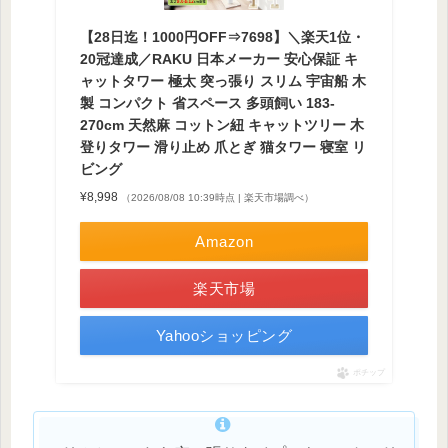
【28日迄！1000円OFF⇒7698】＼楽天1位・
20冠達成／RAKU 日本メーカー 安心保証 キ
ャットタワー 極太 突っ張り スリム 宇宙船 木
製 コンパクト 省スペース 多頭飼い 183-
270cm 天然麻 コットン紐 キャットツリー 木
登りタワー 滑り止め 爪とぎ 猫タワー 寝室 リ
ビング
¥8,998
（2026/08/08 10:39時点 | 楽天市場調べ）
Amazon
楽天市場
Yahooショッピング
ポチップ