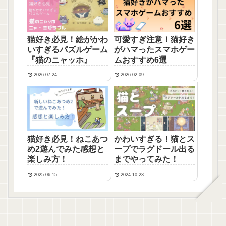
猫好き必見！絵がかわ
可愛すぎ注意！猫好き
いすぎるパズルゲーム
がハマったスマホゲー
『猫のニャッホ』
ムおすすめ6選
2026.07.24
2026.02.09
猫好き必見！ねこあつ
かわいすぎる！猫とス
め2遊んでみた感想と
ープでラグドール出る
楽しみ方！
までやってみた！
2025.06.15
2024.10.23