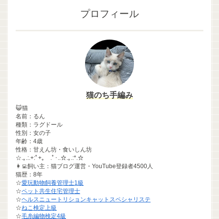
プロフィール
猫のち手編み
😺猫
名前：るん
種類：ラグドール
性別：女の子
年齢：4歳
性格：甘えん坊・食いしん坊
☆.｡.:.+:ﾟ+｡ .ﾟ･..☆.｡.:*.☆
👩‍💻飼い主：猫ブログ運営・YouTube登録者4500人
猫歴：8年
☆
愛玩動物飼養管理士1級
☆
ペット共生住宅管理士
☆
ヘルスニュートリションキャットスペシャリステ
☆
ねこ検定上級
☆
毛糸編物検定4級