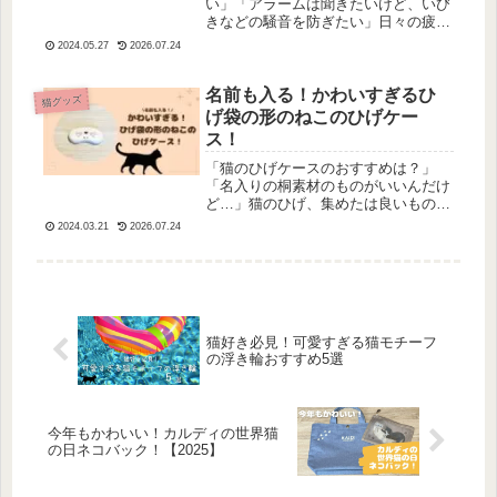
い」「アラームは聞きたいけど、いび
きなどの騒音を防ぎたい」日々の疲れ
をぐっすり寝て癒したい…と思いいな
2024.05.27
2026.07.24
がらも、いびきがうるさくて眠れなか
ったり、猫ちゃんが早朝に起こしてき
たり…して眠れないことってあります
名前も入る！かわいすぎるひ
猫グッズ
よね...
げ袋の形のねこのひげケー
ス！
「猫のひげケースのおすすめは？」
「名入りの桐素材のものがいいんだけ
ど…」猫のひげ、集めたは良いものの
どう保管したらいいか迷いますよね。
2024.03.21
2026.07.24
我が家は恥ずかしながらジップロック
で保存していました…😅ちゃんと保存
して！たしかに…ということで、名入
りで...
猫好き必見！可愛すぎる猫モチーフ
の浮き輪おすすめ5選
今年もかわいい！カルディの世界猫
の日ネコバック！【2025】