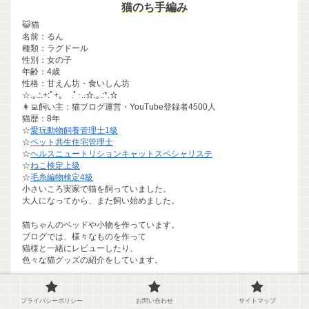
猫のち手編み
😺猫
名前：るん
種類：ラグドール
性別：女の子
年齢：4歳
性格：甘えん坊・食いしん坊
☆.｡.:.+:ﾟ+｡ .ﾟ･..☆.｡.:*.☆
👩‍💻飼い主：猫ブログ運営・YouTube登録者4500人
猫歴：8年
☆
愛玩動物飼養管理士1級
☆
ペット共生住宅管理士
☆
ヘルスニュートリションキャットスペシャリステ
☆
ねこ検定上級
☆
毛糸編物検定4級
小さいころ実家で猫を飼っていました。
大人になってから、また飼い始めました。
猫ちゃんのベッドや小物を作っています。
ブログでは、様々なものを作って
猫様と一緒にレビューしたり、
色々な猫グッズの紹介をしています。
プロフィールはこちら↓
猫のちブログプロフィール
プライバシーポリシー
お問い合わせ
サイトマップ