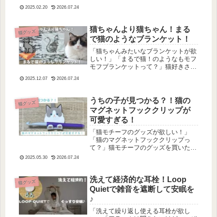
気になりますよね。今回は、高橋由太
2025.02.20
2026.07.24
さんの『しっぽ食堂の土鍋ごはん 明
日の歌とふるさとポタージュ』をご紹
介します！どうだった？悩めるお客さ
猫ちゃんより猫ちゃん！まる
猫グッズ
ん...
で猫のようなブランケット！
「猫ちゃんみたいなブランケットが欲
しい！」「まるで猫！のようなもモフ
モフブランケットって？」猫好きさん
なら気になるまるで猫！のブランケッ
2025.12.07
2026.07.24
ト。どんなブランケットか気になりま
すよね。ということで、今回は、ニッ
センさんのまるで猫！のようなモフモ
うちの子が見つかる？！猫の
猫グッズ
フ...
マグネットフッククリップが
可愛すぎる！
「猫モチーフのグッズが欲しい！」
「猫のマグネットフッククリップっ
て？」猫モチーフのグッズを買いたい
けどどれを買うか迷う…そんな方に、
2025.05.30
2026.07.24
今回は、実用性もあるかわいい猫グッ
ズを紹介します。それは…「猫のマグ
ネットフッククリップ」です！猫好き
洗えて経済的な耳栓！Loop
猫グッズ
の私が...
Quietで雑音を遮断して安眠を
♪
「洗えて繰り返し使える耳栓が欲し