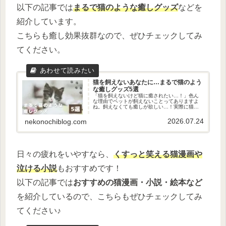
以下の記事では
まるで猫のような癒しグッズ
などを
紹介しています。
こちらも癒し効果抜群なので、ぜひチェックしてみ
てください。
猫を飼えないあなたに…まるで猫のよう
な癒しグッズ5選
「猫を飼えないけど猫に癒されたい…！」色ん
な理由でペットが飼えないことってありますよ
ね。飼えなくても癒しが欲しい…！実際に猫ち
ゃんと触れ合うとネガティブな感情が減少する
と言われています。しんどい時は撫でてもいい
2026.07.24
nekonochiblog.com
よありがとう😭ということで、今...
日々の疲れをいやすなら、
くすっと笑える猫漫画や
泣ける小説
もおすすめです！
以下の記事では
おすすめの猫漫画・小説・絵本など
を紹介しているので、こちらもぜひチェックしてみ
てください♪