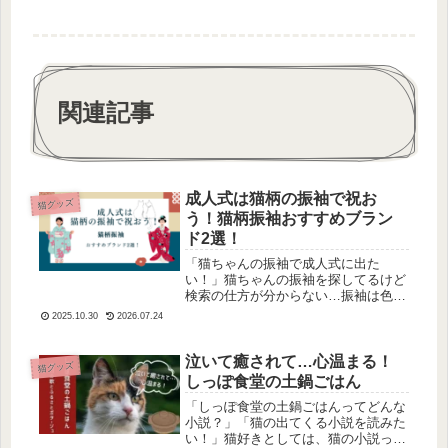
関連記事
成人式は猫柄の振袖で祝お
猫グッズ
う！猫柄振袖おすすめブラン
ド2選！
「猫ちゃんの振袖で成人式に出た
い！」猫ちゃんの振袖を探してるけど
検索の仕方が分からない…振袖は色々
出てはくるけど、分かりづらいですよ
2025.10.30
2026.07.24
ね。そんな方に、今回は「猫柄のふり
そで」を探してきたのでご紹介しま
す！猫柄の振袖が着たい！という方は
泣いて癒されて…心温まる！
猫グッズ
ぜひチェ...
しっぽ食堂の土鍋ごはん
「しっぽ食堂の土鍋ごはんってどんな
小説？」「猫の出てくる小説を読みた
い！」猫好きとしては、猫の小説って