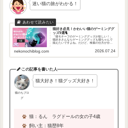
迷い猫の旅がわかる！
猫好き必見！かわいい猫のゲーミンググ
ッズ9選🐈
「猫モチーフのゲーミンググッズが欲しい！」
猫好きさんならゲーミンググッズも猫ちゃんで
揃えたいですよね。だけど、検索の仕方が分か
らない…そんな方に、今回は、猫ちゃんのかわ
いいゲーミンググッズを探してきたのでご紹介
2026.07.24
nekonochiblog.com
します。猫好きゲーマー必見です...
この記事を書いた人
猫大好き！猫グッズ大好き！
猫のちブロ
グ
猫：るん ラグドールの女の子4歳
飼い主：猫歴8年