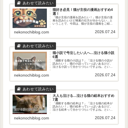
猫好き必見！猫が主役の漫画おすすめ4
選！
「猫が主役の漫画を読みたい！」猫が主役の漫
画を読みたいけど検索の仕方が分からない…と
いうことで、今回は、猫が主役の漫画をご紹介
します。猫好きの私が責任をもって探してきま
した！この記事を読めば、あなたにぴったりの
2026.07.24
nekonochiblog.com
猫が主役の漫画が見つかります。...
猫小説で号泣したい人へ…泣ける猫小説
6選
「感動する猫の小説は？」「泣ける猫の小説が
読みたい！」猫の小説っていっぱいあるけど、
泣ける小説って分かりづらいですよね。という
ことで、今回、泣ける猫の小説を探してきたの
でご紹介します！どれも涙なしでは読めない作
2026.07.24
nekonochiblog.com
品です…！この記事を読めばピッ...
大人も泣ける…泣ける猫の絵本おすすめ
7選
「感動する猫の絵本は？」「泣ける猫の絵本が
読みたい！」猫の絵本っていっぱいあるけど、
泣ける絵本って分かりづらいですよね。という
ことで、今回、泣ける猫の絵本を探してきたの
でご紹介します！猫好きの私が責任をもって探
2026.07.24
nekonochiblog.com
してきました…！この記事を読め...