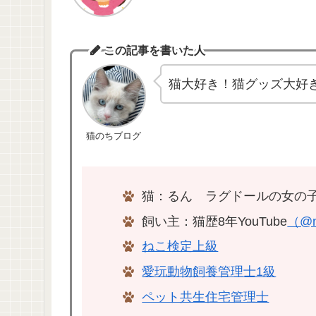
この記事を書いた人
猫大好き！猫グッズ大好
猫のちブログ
猫：るん ラグドールの女の子
飼い主：猫歴8年YouTube
（@n
ねこ検定上級
愛玩動物飼養管理士1級
ペット共生住宅管理士