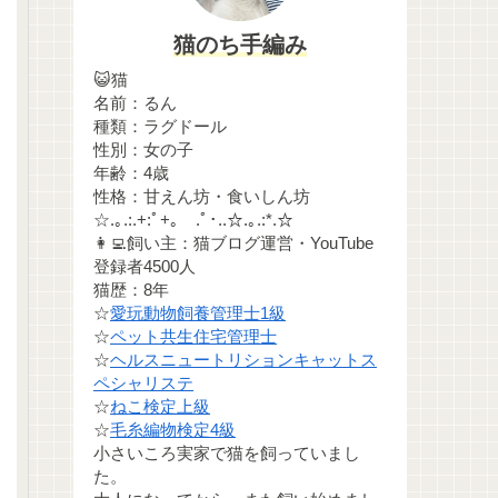
猫のち手編み
😺猫
名前：るん
種類：ラグドール
性別：女の子
年齢：4歳
性格：甘えん坊・食いしん坊
☆.｡.:.+:ﾟ+｡ .ﾟ･..☆.｡.:*.☆
👩‍💻飼い主：猫ブログ運営・YouTube
登録者4500人
猫歴：8年
☆
愛玩動物飼養管理士1級
☆
ペット共生住宅管理士
☆
ヘルスニュートリションキャットス
ペシャリステ
☆
ねこ検定上級
☆
毛糸編物検定4級
小さいころ実家で猫を飼っていまし
た。