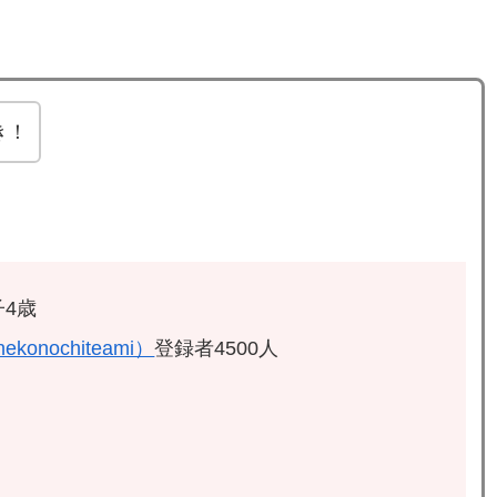
き！
4歳
ekonochiteami）
登録者4500人