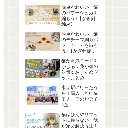
簡単かわいい！猫
のバブーシュカを
編もう♪【かぎ針
編み】
簡単かわいい！猫
のモチーフ編みバ
ブーシュカを編も
う♪【かぎ針編
み】
猫が電気コードを
かじる…我が家の
対策＆おすすめグ
ッズまとめ
東京駅に行ったな
ら！購入したい猫
モチーフのお菓子
4選
猫はひんやりマッ
トに乗らない？我
が家の解決方法！