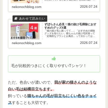
だ、使い捨てではない抜け毛とりを使うこと
で、簡単にコスパのいい抜け毛掃除ができま
2026.07.24
nekonochiblog.com
す。何を使うのか…それは…「猫壱の...
ずぼらさん必見！猫の抜け毛掃除におす
すめのグッズ4選
「猫の抜け毛に困ってて…」「おすすめの掃除
グッズを知りたい」猫ちゃんの抜け毛対策って
「定期的なブラシとお風呂」って分かってはい
るけど、正直それができればそもそも抜け毛に
悩んでないんですよね…！ただ、最近は猫グッ
2026.07.24
nekonochiblog.com
ズも進化しており、ぐうたら人間...
毛が比較的つきにくく取りやすいTシャツ！
ただ、色合いが濃いので、
我が家の猫さんのような
白い毛は結構目立ちます。
飼っている
猫ちゃんの毛が目立ちにくい色をチョイ
ス
することも大切です。