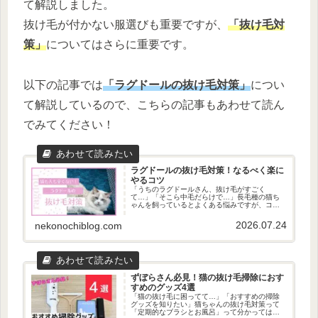
て解説しました。
抜け毛が付かない服選びも重要ですが、
「抜け毛対
策」
についてはさらに重要です。
以下の記事では
「ラグドールの抜け毛対策」
につい
て解説しているので、こちらの記事もあわせて読ん
でみてください！
ラグドールの抜け毛対策！なるべく楽に
やるコツ
「うちのラグドールさん、抜け毛がすごく
て…」「そこら中毛だらけで…」長毛種の猫ち
ゃんを飼っているとよくある悩みですが、コツ
さえ押さえれば、猫ちゃんの抜け毛対策は簡単
に行えます。今回、私と我が家の猫さんの度重
2026.07.24
nekonochiblog.com
なるバトルの末、生み出した「抜け毛...
ずぼらさん必見！猫の抜け毛掃除におす
すめのグッズ4選
「猫の抜け毛に困ってて…」「おすすめの掃除
グッズを知りたい」猫ちゃんの抜け毛対策って
「定期的なブラシとお風呂」って分かってはい