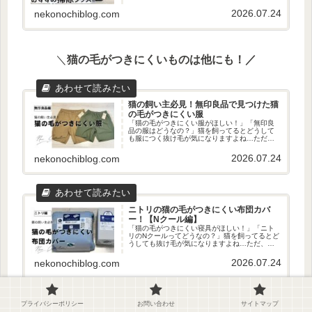
るけど、正直それができればそもそも抜け毛に
悩んでないんですよね…！ただ、最近は猫グッ
2026.07.24
nekonochiblog.com
ズも進化しており、ぐうたら人間...
＼
猫の毛がつきにくいものは他にも！／
猫の飼い主必見！無印良品で見つけた猫
の毛がつきにくい服
「猫の毛がつきにくい服がほしい！」「無印良
品の服はどうなの？」猫を飼ってるとどうして
も服につく抜け毛が気になりますよね…ただ、
コツさえ押さえれば「猫の毛がつきにくい服」
は見つかります！ということで、今回は無印良
2026.07.24
nekonochiblog.com
品で猫の毛がつきにくい服を探し...
ニトリの猫の毛がつきにくい布団カバ
ー！【Nクール編】
「猫の毛がつきにくい寝具がほしい！」「ニト
リのNクールってどうなの？」猫を飼ってるとど
うしても抜け毛が気になりますよね…ただ、コ
ツさえ押さえれば「猫の毛がつきにくい布団カ
バー」は見つかります！ということで、今回は
2026.07.24
nekonochiblog.com
ニトリで猫の毛がつきにくい寝...
プライバシーポリシー
お問い合わせ
サイトマップ