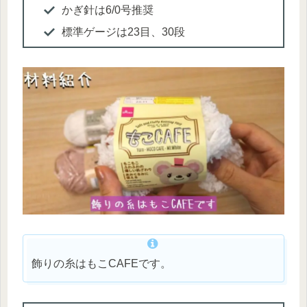
かぎ針は6/0号推奨
標準ゲージは23目、30段
飾りの糸はもこCAFEです。