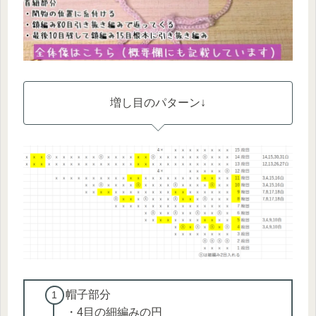
増し目のパターン↓
帽子部分
・4目の細編みの円