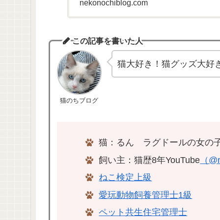
nekonochiblog.com
この記事を書いた人
猫大好き！猫グッズ大好
猫のちブログ
猫：るん ラグドールの女の子
飼い主：猫歴8年YouTube
（@n
ねこ検定上級
愛玩動物飼養管理士1級
ペット共生住宅管理士