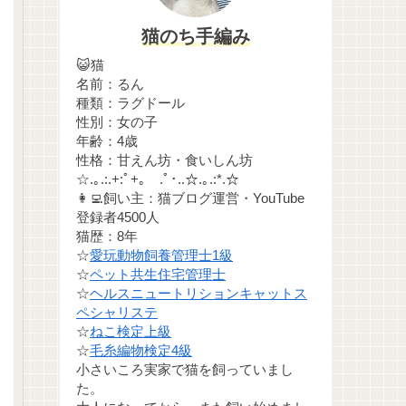
猫のち手編み
😺猫
名前：るん
種類：ラグドール
性別：女の子
年齢：4歳
性格：甘えん坊・食いしん坊
☆.｡.:.+:ﾟ+｡ .ﾟ･..☆.｡.:*.☆
👩‍💻飼い主：猫ブログ運営・YouTube
登録者4500人
猫歴：8年
☆
愛玩動物飼養管理士1級
☆
ペット共生住宅管理士
☆
ヘルスニュートリションキャットス
ペシャリステ
☆
ねこ検定上級
☆
毛糸編物検定4級
小さいころ実家で猫を飼っていまし
た。