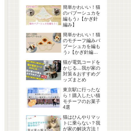
簡単かわいい！猫
のバブーシュカを
編もう♪【かぎ針
編み】
簡単かわいい！猫
のモチーフ編みバ
ブーシュカを編も
う♪【かぎ針編
み】
猫が電気コードを
かじる…我が家の
対策＆おすすめグ
ッズまとめ
東京駅に行ったな
ら！購入したい猫
モチーフのお菓子
4選
猫はひんやりマッ
トに乗らない？我
が家の解決方法！