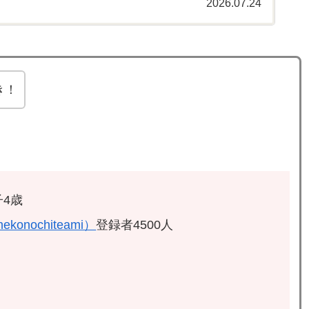
2026.07.24
き！
4歳
ekonochiteami）
登録者4500人