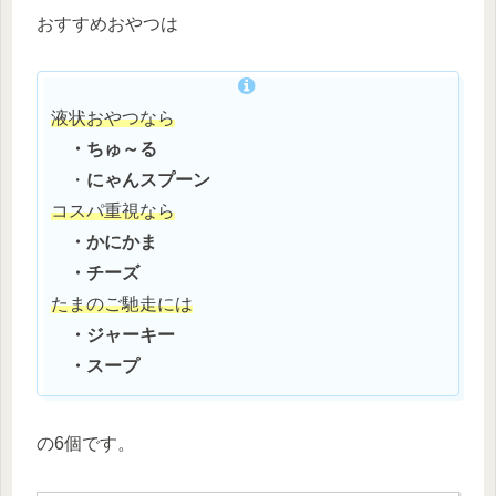
おすすめおやつは
液状おやつなら
・ちゅ～る
・
にゃんスプーン
コスパ重視なら
・かにかま
・チーズ
たまの
ご馳走
に
は
・ジャーキー
・スープ
の6個です。