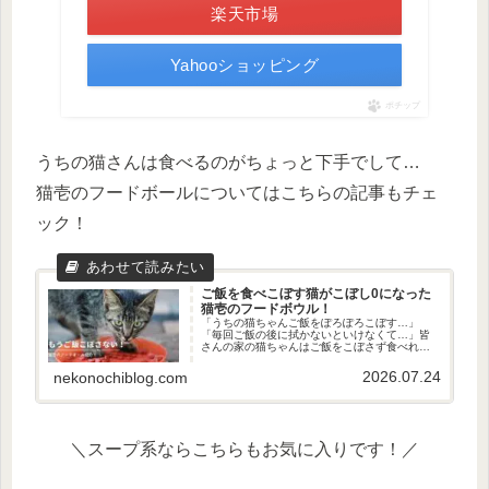
楽天市場
Yahooショッピング
ポチップ
うちの猫さんは食べるのがちょっと下手でして…
猫壱のフードボールについてはこちらの記事もチェ
ック！
ご飯を食べこぼす猫がこぼし0になった
猫壱のフードボウル！
「うちの猫ちゃんご飯をぽろぽろこぼす…」
「毎回ご飯の後に拭かないといけなくて…」皆
さんの家の猫ちゃんはご飯をこぼさず食べれて
いますか？うちの子はごはんを食べるときに目
をつぶっているので（なぜ？）ごはんを容器の
2026.07.24
nekonochiblog.com
周りにぽろぽろ落としていました。...
＼スープ系ならこちらもお気に入りです！／