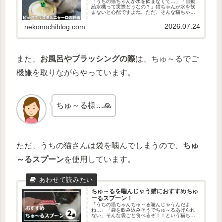
「うちの猫ちゃんが水を飲まなくて…」「自動
給水機って実際どうなの？」猫ちゃんが水を飲
まないと心配ですよね。ただ、そんな猫ちゃん
でもがぶがぶ水を飲む方法があります。それ
は…ピュアクリスタルニャーロを使うことで
2026.07.24
nekonochiblog.com
す。「おうちの猫ちゃんが全然水を飲...
また、
お風呂やブラッシングの際
は、ちゅ～るでご
機嫌を取りながらやっています。
ちゅ～る様…🙏
ただ、うちの猫さんは袋を噛んでしまうので、
ちゅ
～るスプーン
を使用しています。
ちゅ～るを噛んじゃう猫におすすめちゅ
ーるスプーン！
「うちの猫ちゃんちゅ～る噛んじゃうんだよ
ね…」「袋を飲み込みそうでちゅ～るあげられ
ない」そんな袋ごと食べるぞ！！という猫ちゃ
んにもおすすめのグッズがあります。それは…