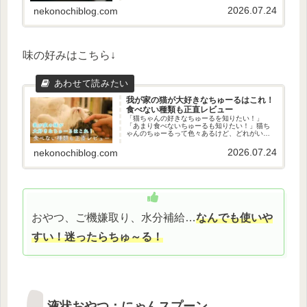
ちゅ～るスプーンを使うことです！この方法を
2026.07.24
nekonochiblog.com
使えば、飼い主さんも猫ちゃんも、...
味の好みはこちら↓
我が家の猫が大好きなちゅーるはこれ！
食べない種類も正直レビュー
「猫ちゃんの好きなちゅーるを知りたい！」
「あまり食べないちゅーるも知りたい！」猫ち
ゃんのちゅーるって色々あるけど、どれがいい
か悩みますよね。我が家もお気に入りのちゅー
るを求めて色々と購入しました。うちの猫さん
2026.07.24
nekonochiblog.com
は気難しくて…これは好き！これは...
おやつ、ご機嫌取り、水分補給…
なんでも使いや
すい！迷ったらちゅ～る！
液状おやつ：にゃんスプーン