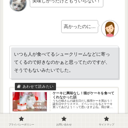
美味しかったけどもういらない！
高かったのに…
いつも人が食べてるシュークリームなどに寄っ
てくるので好きなのかぁと思ってたのですが、
そうでもないみたいでした。
ケーキに興味なし！猫がケーキを食べて
くれなかった話
うちの猫さんの誕生日だし猫用ケーキ買おう！
誕生日やクリスマス、イベントになるとケーキ
買ってあげよう！って思いますよね。我が家の
猫さんの反応は…2口食べて穴を掘る…！！！で
した泣ということで、今回はうちの猫さんがケ
2026.07.24
nekonochiblog.com
ーキを食べなかった話をご紹介...
プライバシーポリシー
お問い合わせ
サイトマップ