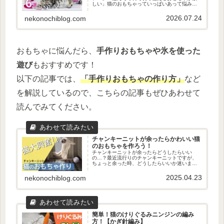
しい」猫のおもちゃっていっぱいあって悩みま
すよね。今回の記事を読めば、猫ちゃんも飼い
主さんも喜ぶおもちゃが見つかります。今回、
2026.07.24
nekonochiblog.com
数々の失敗の中から選ばれた、我が...
おもちゃに悩んだら、
手作りおもちゃや氷を使った
遊び
もおすすめです！
以下の記事では、
「手作りおもちゃの作り方」
など
を解説しているので、こちらの記事もぜひあわせて
読んでみてください。
チャンキーニットが余ったらかわいい猫
のおもちゃを作ろう！
チャンキーニットが余ったらどうしたらいい
の…？最近流行りのチャンキーニットですが、
ちょっと余った時、どうしたらいいか迷います
よね。我が家でも、猫ベッドを作った後、約
5.5mほどあまり、途方に暮れていました。た
2025.04.23
nekonochiblog.com
だ、チャンキーニットの余りを有効...
簡単！猫のけりぐるみニンジンの編み
方！【かぎ針編み】