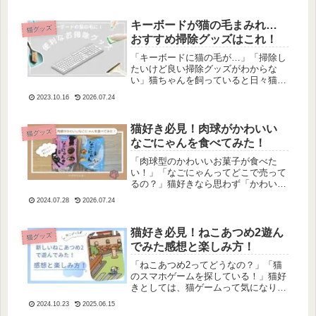
光代さんの『今日も一日きみを見て
た』をご紹介します！どうだった？笑
って泣いて、猫あるあるも詰まった猫
キーボードが猫の毛まみれ…
猫グッズ
ちゃ...
おすすめ掃除グッズはこれ！
「キーボードに猫の毛が…」「掃除し
たいけど良い掃除グッズがわからな
い」猫ちゃんを飼っていると日々猫の
毛との戦い…毛を落とすのが仕事！毛
2023.10.16
2026.07.24
を掃除するのが仕事😭しかし、最近は
簡単にきれいにできる優秀なお掃除グ
ッズがあります！今回は、キーボード
猫好き必見！肉球がかわいい
猫グッズ
掃除...
なごにゃんを食べてみた！
「肉球型のかわいいお菓子が食べた
い！」「なごにゃんってどこで売って
るの？」猫好きなら思わず「かわい
い！」となる肉球型のお菓子。どこで
2024.07.28
2026.07.24
買えるのか、どんな味なのか気になり
ますよね。ということで、今回は、肉
球型のお菓子「なごにゃん」を食べて
猫好き必見！ねこあつめ2遊ん
猫グッズ
みたの...
でみた感想と楽しみ方！
「ねこあつめ2ってどうなの？」「猫
のスマホゲームを探している！」猫好
きとしては、猫ゲームって気になりま
すよね。ゲームの中でも猫ちゃんに癒
2024.10.23
2025.06.15
されたい…！ということで、今回は最