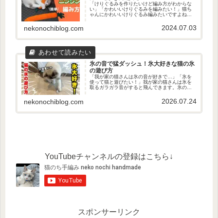
「けりぐるみを作りたいけど編み方がわからな
い」「かわいいけりぐるみを編みたい！」猫ち
ゃんにかわいいけりぐるみ編みたいですよね。
この記事を読めば、誰でも簡単にかわいくけり
ぐるみを編むことができます！今回、かぎ針編
2024.07.03
nekonochiblog.com
みでニンジンのけりぐるみを作っ...
氷の音で猛ダッシュ！氷大好きな猫の氷
の遊び方
「我が家の猫さんは氷の音が好きで…」「氷を
使って猫と遊びたい！」我が家の猫さんは氷を
取るガラガラ音がすると飛んできます。氷の音
を検知しました！何が君をそうさせるんだい？
そんな我が家で流行っている氷を使った遊びが
2026.07.24
nekonochiblog.com
あります。ということで、今回は...
YouTubeチャンネルの登録はこちら↓
スポンサーリンク