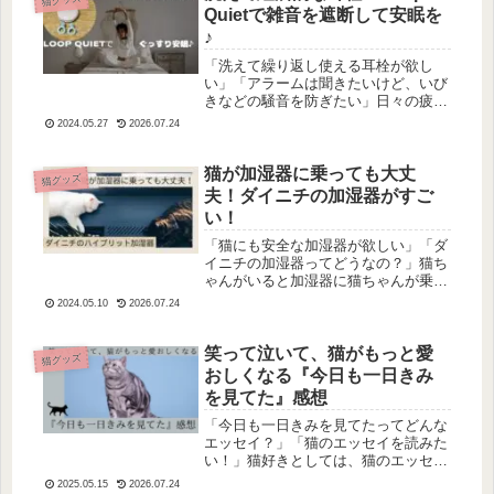
Quietで雑音を遮断して安眠を
♪
「洗えて繰り返し使える耳栓が欲し
い」「アラームは聞きたいけど、いび
きなどの騒音を防ぎたい」日々の疲れ
をぐっすり寝て癒したい…と思いいな
2024.05.27
2026.07.24
がらも、いびきがうるさくて眠れなか
ったり、猫ちゃんが早朝に起こしてき
たり…して眠れないことってあります
猫が加湿器に乗っても大丈
猫グッズ
よね...
夫！ダイニチの加湿器がすご
い！
「猫にも安全な加湿器が欲しい」「ダ
イニチの加湿器ってどうなの？」猫ち
ゃんがいると加湿器に猫ちゃんが乗っ
たりして大変ですよね。ただ、実は熱
2024.05.10
2026.07.24
くならないのにしっかり加湿できる加
湿器があります。それは…ダイニチの
ハイブリット加湿器です！これを使え
笑って泣いて、猫がもっと愛
猫グッズ
ば...
おしくなる『今日も一日きみ
を見てた』感想
「今日も一日きみを見てたってどんな
エッセイ？」「猫のエッセイを読みた
い！」猫好きとしては、猫のエッセイ
って気になりますよね。今回は、角田
2025.05.15
2026.07.24