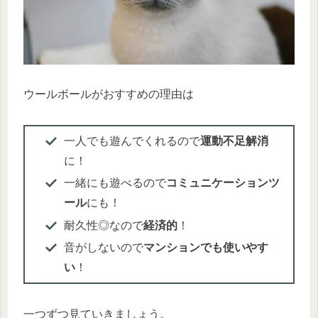
ウールボールがおすすめの理由は
一人でも遊んでくれるので
運動不足解消
に！
一緒にも遊べるので
コミュニケーションツ
ール
にも！
耐久性◎なので
経済的
！
音がしないので
マンションでも使いやす
い
！
一つずつ見ていきましょう。