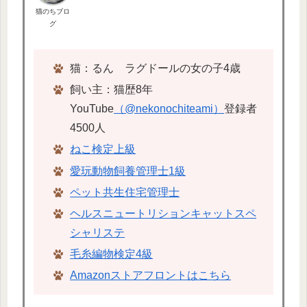
猫のちブロ
グ
猫：るん ラグドールの女の子4歳
飼い主：猫歴8年
YouTube
（@nekonochiteami）
登録者
4500人
ねこ検定上級
愛玩動物飼養管理士1級
ペット共生住宅管理士
ヘルスニュートリションキャットスペ
シャリステ
毛糸編物検定4級
Amazonストアフロントはこちら