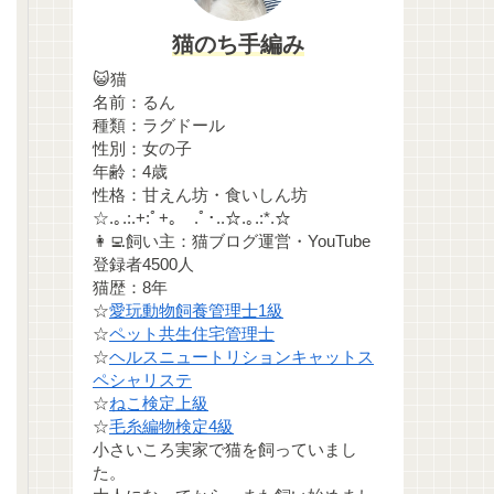
猫のち手編み
😺猫
名前：るん
種類：ラグドール
性別：女の子
年齢：4歳
性格：甘えん坊・食いしん坊
☆.｡.:.+:ﾟ+｡ .ﾟ･..☆.｡.:*.☆
👩‍💻飼い主：猫ブログ運営・YouTube
登録者4500人
猫歴：8年
☆
愛玩動物飼養管理士1級
☆
ペット共生住宅管理士
☆
ヘルスニュートリションキャットス
ペシャリステ
☆
ねこ検定上級
☆
毛糸編物検定4級
小さいころ実家で猫を飼っていまし
た。