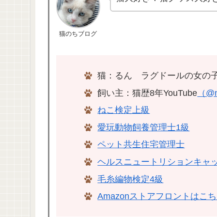
猫のちブログ
猫：るん ラグドールの女の子
飼い主：猫歴8年YouTube
（@n
ねこ検定上級
愛玩動物飼養管理士1級
ペット共生住宅管理士
ヘルスニュートリションキャ
毛糸編物検定4級
Amazonストアフロントはこ