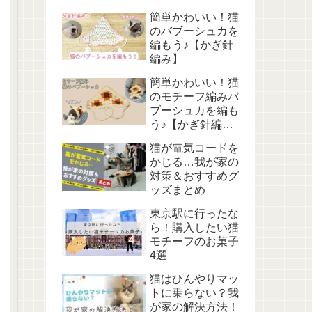
簡単かわいい！猫
のバブーシュカを
編もう♪【かぎ針
編み】
簡単かわいい！猫
のモチーフ編みバ
ブーシュカを編も
う♪【かぎ針編
み】
猫が電気コードを
かじる…我が家の
対策＆おすすめグ
ッズまとめ
東京駅に行ったな
ら！購入したい猫
モチーフのお菓子
4選
猫はひんやりマッ
トに乗らない？我
が家の解決方法！