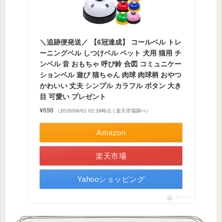
＼追跡便発送／ 【6冠達成】 コールベル トレ
ーニングベル しつけベル ペット 犬用 猫用 チ
ンベル 音 おもちゃ 呼び鈴 合図 コミュニケー
ションベル 遊び 猫ちゃん 肉球 肉球柄 おやつ
かわいい 丈夫 シンプル カラフル ボタン 大き
目 可愛い プレゼント
¥698
（2026/08/01 02:39時点 | 楽天市場調べ）
Amazon
楽天市場
Yahooショッピング
ポチップ