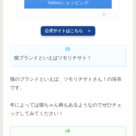
Yahooショッピング
ポチップ
公式サイトはこちら ＞
猫ブランドといえばツモリチサト！
猫のブランドといえば、ツモリチサトさん！の浴衣
です。
年によっては猫ちゃん柄もあるようなのでぜひチェ
ックしてみてください！