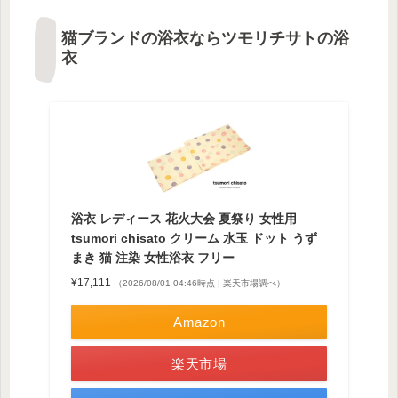
猫ブランドの浴衣ならツモリチサトの浴
衣
浴衣 レディース 花火大会 夏祭り 女性用
tsumori chisato クリーム 水玉 ドット うず
まき 猫 注染 女性浴衣 フリー
¥17,111
（2026/08/01 04:46時点 | 楽天市場調べ）
Amazon
楽天市場