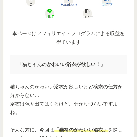
X
Facebook
はてブ
LINE
コピー
本ページはアフィリエイトプログラムによる収益を
得ています
「猫ちゃんの
かわいい浴衣が欲しい！
」
猫ちゃんのかわいい浴衣が欲しいけど検索の仕方が
分からない…
浴衣は色々出てはくるけど、分かりづらいですよ
ね。
そんな方に、今回は
「猫柄のかわいい浴衣」
を探し