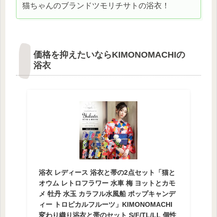
猫ちゃんのブランドツモリチサトの浴衣！
価格を抑えたいならKIMONOMACHIの
浴衣
浴衣 レディース 浴衣と帯の2点セット「猫と
オウム レトロフラワー 水車 梅 ヨットとカモ
メ 牡丹 水玉 カラフル水風船 ポップキャンデ
ィー トロピカルフルーツ」KIMONOMACHI
変わり織り浴衣と帯のセット S/F/TL/LL 個性