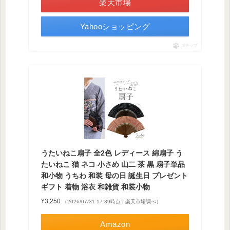
楽天市場
Yahooショッピング
ポチップ
うたいねこ扇子 全2色 レディース 綿扇子 う
たいねこ 猫 ネコ 小さめ 山二 茶 黒 扇子単品
和小物 うちわ 和装 母の日 誕生日 プレゼント
ギフト 着物 浴衣 和雑貨 和装小物
¥3,250
（2026/07/31 17:39時点 | 楽天市場調べ）
Amazon