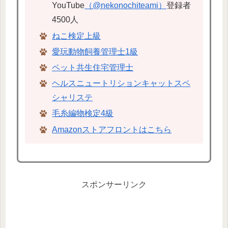
YouTube
（@nekonochiteami）
登録者
4500人
ねこ検定上級
愛玩動物飼養管理士1級
ペット共生住宅管理士
ヘルスニュートリションキャットスペ
シャリステ
毛糸編物検定4級
Amazonストアフロントはこちら
スポンサーリンク