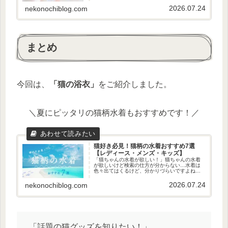
猫のピアス」を探してきたのでご紹介します！
2026.07.24
nekonochiblog.com
招き猫のピアスが欲しい！という...
まとめ
今回は、
「猫の浴衣」
をご紹介しました。
＼夏にピッタリの猫柄水着もおすすめです！／
猫好き必見！猫柄の水着おすすめ7選
【レディース・メンズ・キッズ】
「猫ちゃんの水着が欲しい！」猫ちゃんの水着
が欲しいけど検索の仕方が分からない…水着は
色々出てはくるけど、分かりづらいですよね。
そんな方に、今回は「猫柄の水着」を探してき
たのでご紹介します！レディース、メンズ、キ
2026.07.24
nekonochiblog.com
ッズに分けてご紹介します！猫柄...
「話題の猫グッズを知りたい！」