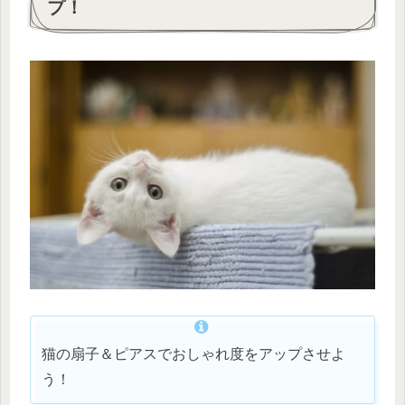
プ！
猫の扇子＆ピアスでおしゃれ度をアップさせよ
う！