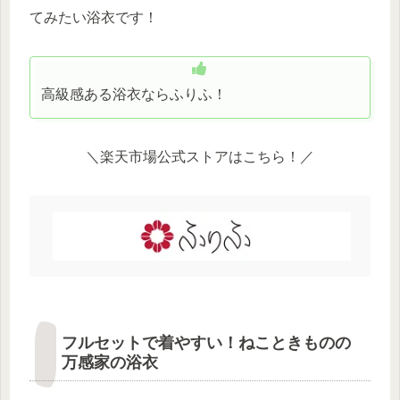
てみたい浴衣です！
高級感ある浴衣ならふりふ！
＼楽天市場公式ストアはこちら！／
フルセットで着やすい！ねこときものの
万感家の浴衣