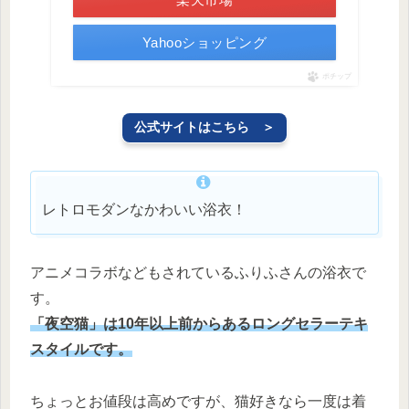
Yahooショッピング
ポチップ
公式サイトはこちら ＞
レトロモダンなかわいい浴衣！
アニメコラボなどもされているふりふさんの浴衣で
す。
「夜空猫」は10年以上前からあるロングセラーテキ
スタイルです。
ちょっとお値段は高めですが、猫好きなら一度は着