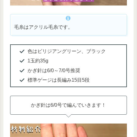
毛糸はアクリル毛糸です。
色はビリジアングリーン、ブラック
1玉約35g
かぎ針は6/0～7/0号推奨
標準ゲージは長編み15目5段
かぎ針は6/0号で編んでいきます！