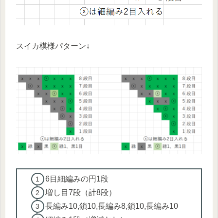
スイカ模様パターン↓
6目細編みの円1段
増し目7段（計8段）
長編み10,鎖10,長編み8,鎖10,長編み10