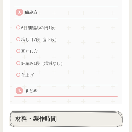
編み方
6目細編みの円1段
増し目7段（計8段）
耳だし穴
細編み1段（増減なし）
仕上げ
まとめ
材料・製作時間