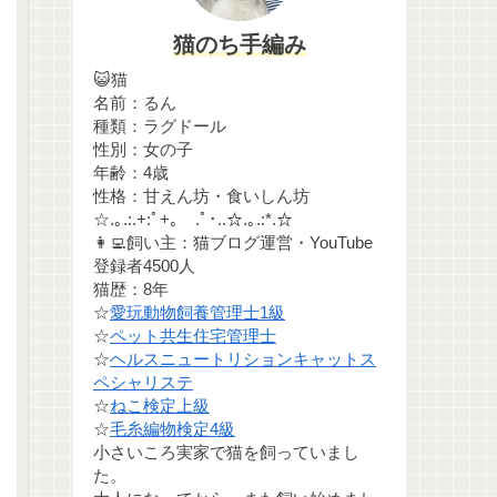
猫のち手編み
😺猫
名前：るん
種類：ラグドール
性別：女の子
年齢：4歳
性格：甘えん坊・食いしん坊
☆.｡.:.+:ﾟ+｡ .ﾟ･..☆.｡.:*.☆
👩‍💻飼い主：猫ブログ運営・YouTube
登録者4500人
猫歴：8年
☆
愛玩動物飼養管理士1級
☆
ペット共生住宅管理士
☆
ヘルスニュートリションキャットス
ペシャリステ
☆
ねこ検定上級
☆
毛糸編物検定4級
小さいころ実家で猫を飼っていまし
た。