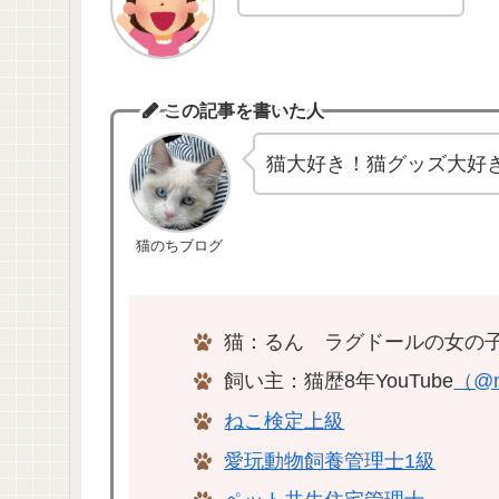
この記事を書いた人
猫大好き！猫グッズ大好
猫のちブログ
猫：るん ラグドールの女の子
飼い主：猫歴8年YouTube
（@n
ねこ検定上級
愛玩動物飼養管理士1級