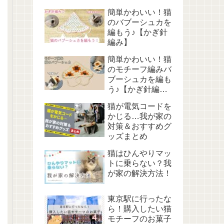
簡単かわいい！猫
のバブーシュカを
編もう♪【かぎ針
編み】
簡単かわいい！猫
のモチーフ編みバ
ブーシュカを編も
う♪【かぎ針編
み】
猫が電気コードを
かじる…我が家の
対策＆おすすめグ
ッズまとめ
猫はひんやりマッ
トに乗らない？我
が家の解決方法！
東京駅に行ったな
ら！購入したい猫
モチーフのお菓子