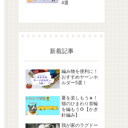
4選
新着記事
編み物を便利に！
おすすめヤーンホ
ルダー5選！
夏を楽しもう☀️！
猫のひまわり首輪
を編もう🌻【かぎ
針編み】
我が家のラグドー