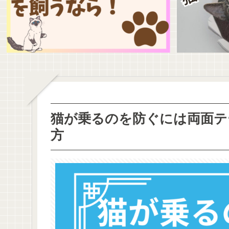
猫が乗るのを防ぐには両面テ
方