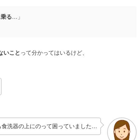
に乗る
…」
」
ないこと
って分かってはいるけど、
も食洗器の上にのって困っていました…