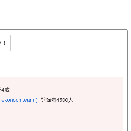
き！
4歳
ekonochiteami）
登録者4500人