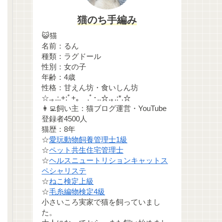
猫のち手編み
😺猫
名前：るん
種類：ラグドール
性別：女の子
年齢：4歳
性格：甘えん坊・食いしん坊
☆.｡.:.+:ﾟ+｡ .ﾟ･..☆.｡.:*.☆
👩‍💻飼い主：猫ブログ運営・YouTube
登録者4500人
猫歴：8年
☆
愛玩動物飼養管理士1級
☆
ペット共生住宅管理士
☆
ヘルスニュートリションキャットス
ペシャリステ
☆
ねこ検定上級
☆
毛糸編物検定4級
小さいころ実家で猫を飼っていまし
た。