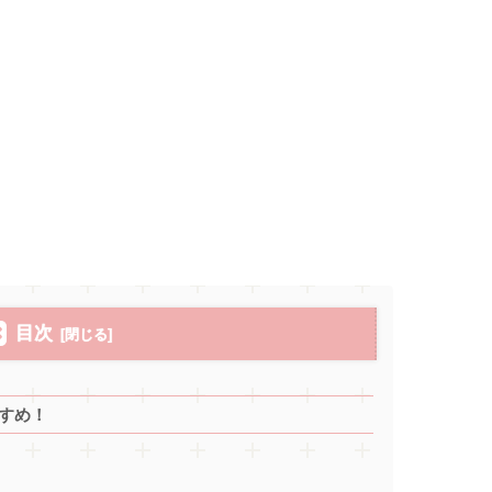
目次
すめ！