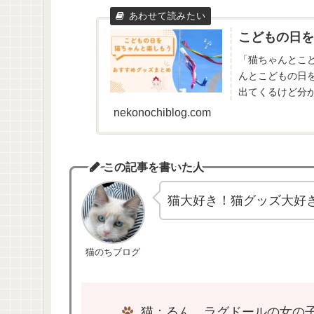
こどもの日を
「猫ちゃんとこ
んとこどもの日
出てくるけど分
すめグッズ」を探
nekonochiblog.com
この記事を書いた人
猫大好き！猫グッズ大好
猫のちブログ
猫：るん ラグドールの女の子