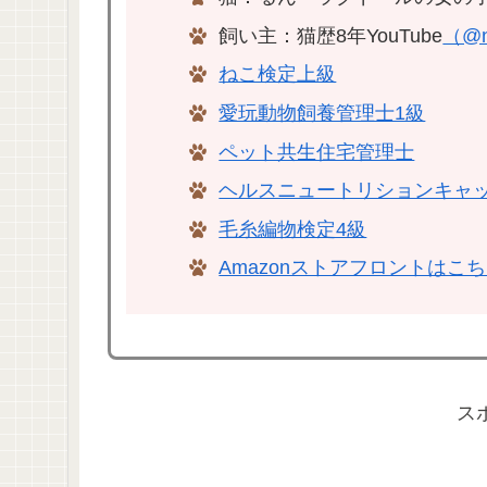
飼い主：猫歴8年YouTube
（@n
ねこ検定上級
愛玩動物飼養管理士1級
ペット共生住宅管理士
ヘルスニュートリションキャ
毛糸編物検定4級
Amazonストアフロントはこ
ス