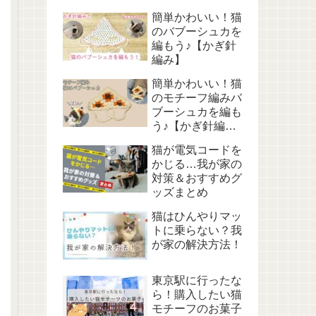
簡単かわいい！猫
のバブーシュカを
編もう♪【かぎ針
編み】
簡単かわいい！猫
のモチーフ編みバ
ブーシュカを編も
う♪【かぎ針編
み】
猫が電気コードを
かじる…我が家の
対策＆おすすめグ
ッズまとめ
猫はひんやりマッ
トに乗らない？我
が家の解決方法！
東京駅に行ったな
ら！購入したい猫
モチーフのお菓子