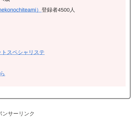
ekonochiteami）
登録者4500人
ットスペシャリステ
ちら
ポンサーリンク