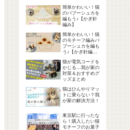
簡単かわいい！猫
のバブーシュカを
編もう♪【かぎ針
編み】
簡単かわいい！猫
のモチーフ編みバ
ブーシュカを編も
う♪【かぎ針編
み】
猫が電気コードを
かじる…我が家の
対策＆おすすめグ
ッズまとめ
猫はひんやりマッ
トに乗らない？我
が家の解決方法！
東京駅に行ったな
ら！購入したい猫
モチーフのお菓子