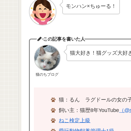
モンハン×ちゅーる！
この記事を書いた人
猫大好き！猫グッズ大好
猫のちブログ
猫：るん ラグドールの女の子
飼い主：猫歴8年YouTube
（@n
ねこ検定上級
愛玩動物飼養管理士1級