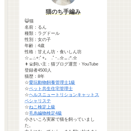
猫のち手編み
😺猫
名前：るん
種類：ラグドール
性別：女の子
年齢：4歳
性格：甘えん坊・食いしん坊
☆.｡.:.+:ﾟ+｡ .ﾟ･..☆.｡.:*.☆
👩‍💻飼い主：猫ブログ運営・YouTube
登録者4500人
猫歴：8年
☆
愛玩動物飼養管理士1級
☆
ペット共生住宅管理士
☆
ヘルスニュートリションキャットス
ペシャリステ
☆
ねこ検定上級
☆
毛糸編物検定4級
小さいころ実家で猫を飼っていまし
た。