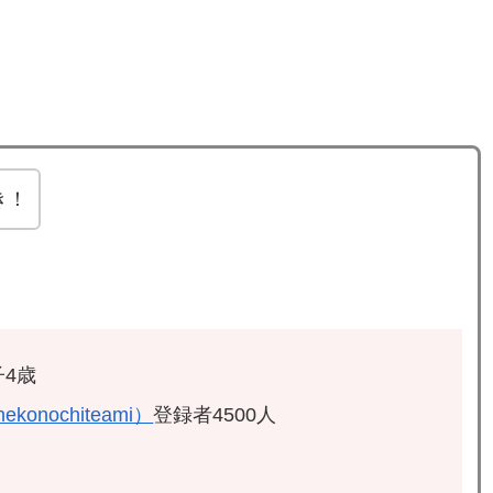
き！
4歳
ekonochiteami）
登録者4500人