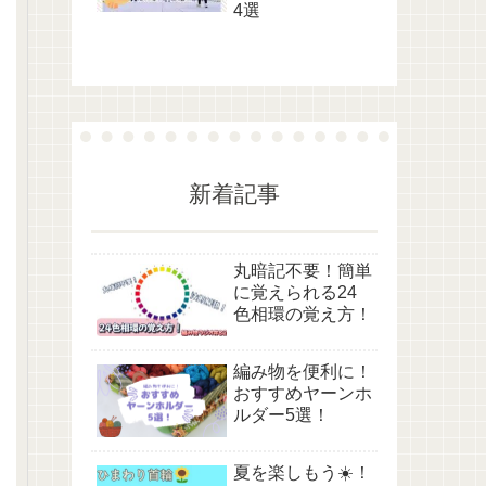
4選
新着記事
丸暗記不要！簡単
に覚えられる24
色相環の覚え方！
編み物を便利に！
おすすめヤーンホ
ルダー5選！
夏を楽しもう☀️！