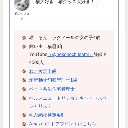
猫大好き！猫グッズ大好き！
猫のちブロ
グ
猫：るん ラグドールの女の子4歳
飼い主：猫歴8年
YouTube
（@nekonochiteami）
登録者
4500人
ねこ検定上級
愛玩動物飼養管理士1級
ペット共生住宅管理士
ヘルスニュートリションキャットスペ
シャリステ
毛糸編物検定4級
Amazonストアフロントはこちら