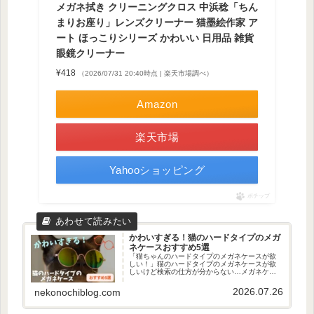
メガネ拭き クリーニングクロス 中浜稔「ちん
まりお座り」レンズクリーナー 猫墨絵作家 ア
ート ほっこりシリーズ かわいい 日用品 雑貨
眼鏡クリーナー
¥418
（2026/07/31 20:40時点 | 楽天市場調べ）
Amazon
楽天市場
Yahooショッピング
ポチップ
かわいすぎる！猫のハードタイプのメガ
ネケースおすすめ5選
「猫ちゃんのハードタイプのメガネケースが欲
しい！」猫のハードタイプのメガネケースが欲
しいけど検索の仕方が分からない…メガネケー
スは色々出てはくるけど、分かりづらいですよ
ね。そんな方に、今回は「かわいい猫のメガネ
2026.07.26
nekonochiblog.com
ケース」を探してきたのでご紹介...