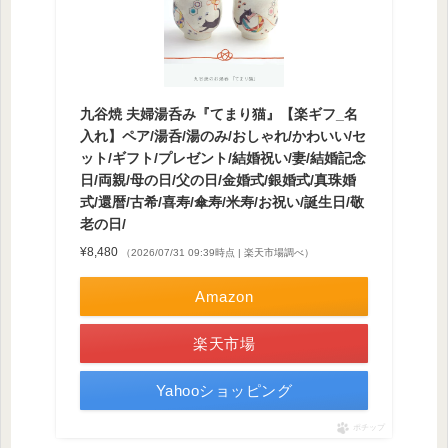
九谷焼 夫婦湯呑み『てまり猫』【楽ギフ_名
入れ】ペア/湯呑/湯のみ/おしゃれ/かわいい/セ
ット/ギフト/プレゼント/結婚祝い/妻/結婚記念
日/両親/母の日/父の日/金婚式/銀婚式/真珠婚
式/還暦/古希/喜寿/傘寿/米寿/お祝い/誕生日/敬
老の日/
¥8,480
（2026/07/31 09:39時点 | 楽天市場調べ）
Amazon
楽天市場
Yahooショッピング
ポチップ