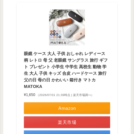
眼鏡 ケース 大人 子供 おしゃれ レディース
柄 レトロ 母 父 老眼鏡 サングラス 旅行 ギフ
ト プレゼント 小学生 中学生 高校生 動物 学
生 大人 子供 キッズ 合皮 ハードケース 旅行
父の日 母の日 かわいい 箱付き マトカ
MATOKA
¥1,650
（2026/07/31 21:39時点 | 楽天市場調べ）
Amazon
楽天市場