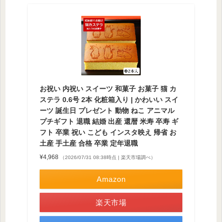
お祝い 内祝い スイーツ 和菓子 お菓子 猫 カ
ステラ 0.6号 2本 化粧箱入り | かわいい スイ
ーツ 誕生日 プレゼント 動物 ねこ アニマル
プチギフト 退職 結婚 出産 還暦 米寿 卒寿 ギ
フト 卒業 祝い こども インスタ映え 帰省 お
土産 手土産 合格 卒業 定年退職
¥4,968
（2026/07/31 08:38時点 | 楽天市場調べ）
Amazon
楽天市場