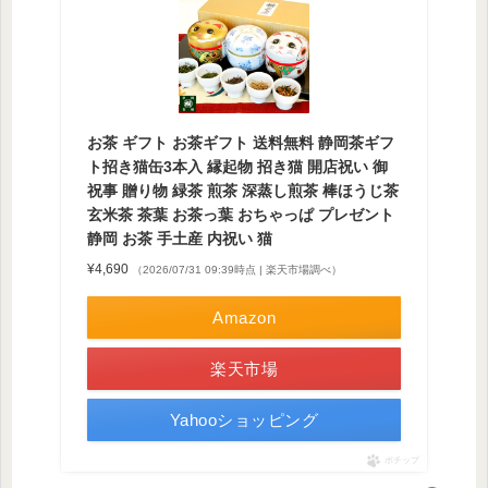
お茶 ギフト お茶ギフト 送料無料 静岡茶ギフ
ト招き猫缶3本入 縁起物 招き猫 開店祝い 御
祝事 贈り物 緑茶 煎茶 深蒸し煎茶 棒ほうじ茶
玄米茶 茶葉 お茶っ葉 おちゃっぱ プレゼント
静岡 お茶 手土産 内祝い 猫
¥4,690
（2026/07/31 09:39時点 | 楽天市場調べ）
Amazon
楽天市場
Yahooショッピング
ポチップ