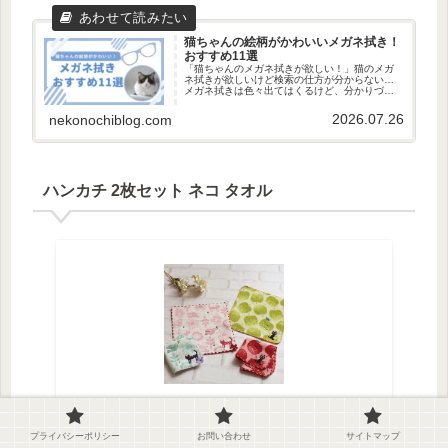
猫ちゃんの絵柄がかわいいメガネ拭き！
おすすめ11選
「猫ちゃんのメガネ拭きが欲しい！」猫のメガ
ネ拭きが欲しいけど検索の仕方が分からない…
メガネ拭きは色々出てはくるけど、分かりづら
いですよね。そんな方に、今回は「かわいい猫
のメガネ拭き」を探してきたのでご紹介しま
2026.07.26
nekonochiblog.com
す！かわいい猫のメガネ拭きが欲し...
ハンカチ 2枚セット ネコ タオル
ハンカチ 2枚セット ネコ タオル ミニタオル
ハンドタオル 猫 グッズ ねこ ネコグッズ タオ
プライバシーポリシー
お問い合わせ
サイトマップ