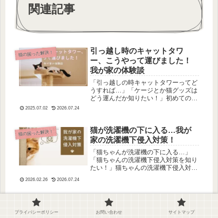
関連記事
引っ越し時のキャットタワ
猫の困った解決！
ー、こうやって運びました！
我が家の体験談
「引っ越しの時キャットタワーってど
うすれば…」「ケージとか猫グッズは
どう運んだか知りたい！」初めての猫
ちゃんとの引っ越しって不安ですよ
2025.07.02
2026.07.24
ね。キャットタワーやケージなどの大
物をどう運ぶのか…結論から言うと我
が家は…引っ越し業者さんにそのまま
猫が洗濯機の下に入る…我が
猫の困った解決！
運ん...
家の洗濯機下侵入対策！
「猫ちゃんが洗濯機の下に入る…」
「猫ちゃんの洗濯機下侵入対策を知り
たい！」猫ちゃんの洗濯機下侵入対策
は部屋に入れないこと！って分かって
2026.02.26
2026.07.24
はいるけど、正直それが出来てれば悩
まないんですよね…！ただ、コツさえ
押さえれば猫ちゃんの洗濯機の下対策
猫の夜中のうんち対策！おす
猫の困った解決！
は簡...
すめ方法3選！
プライバシーポリシー
お問い合わせ
サイトマップ