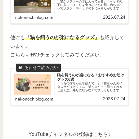
「猫がソファーの下に入って困る」「ベッドの
下に入ってほこりを食べないか心配」猫ちゃん
ってソファーやベッドの下に入りたがりますよ
ね。もちろん、猫ちゃんがやりたいようにして
あげるのが一番いいですが、誤飲や汚れないか
2026.07.24
nekonochiblog.com
の心配をしないといけないのが大...
他にも
「猫を飼うのが楽になるグッズ」
も紹介して
います。
こちらもぜひチェックしてみてください。
猫を飼うのが楽になる！おすすめお助け
グッズ6選
「うちの猫ちゃん早起きで…」「猫ちゃんのイ
タズラがひどくて…」猫ちゃんって飼ってみる
と全く思い通りにならなくてびっくりしますよ
ね。うちの猫さんもやんちゃ娘で言うことを全
く聞きません…そこは入っちゃダメだよダメっ
2026.07.24
nekonochiblog.com
て言われると入りたくなるんだよ...
YouTubeチャンネルの登録はこちら↓