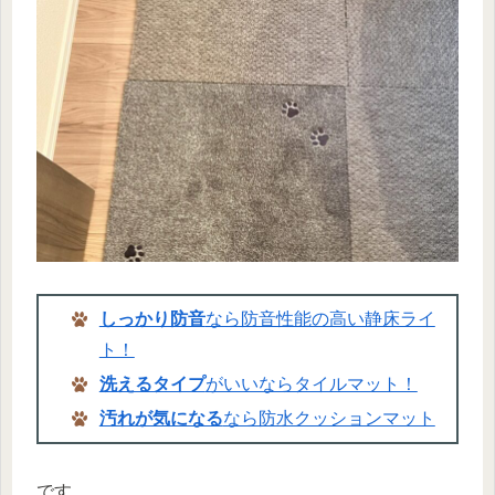
しっかり防音
なら防音性能の高い静床ライ
ト！
洗えるタイプ
がいいならタイルマット！
汚れが気になる
なら防水クッションマット
です。