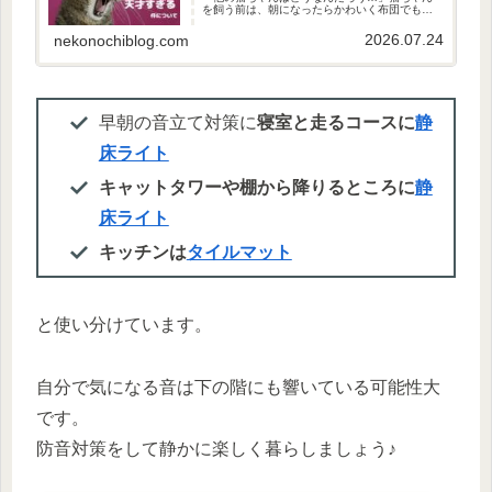
を飼う前は、朝になったらかわいく布団でもみ
もみして起こしてくれるのかな…！なんて期待
しておりました。実際は…バタバタバタ🐈ニャ
2026.07.24
nekonochiblog.com
ー！！！（大声）（全然かわいく起...
早朝の音立て対策に
寝室と走るコースに
静
床ライト
キャットタワーや棚から降りるところに
静
床ライト
キッチンは
タイルマット
と使い分けています。
自分で気になる音は下の階にも響いている可能性大
です。
防音対策をして静かに楽しく暮らしましょう♪