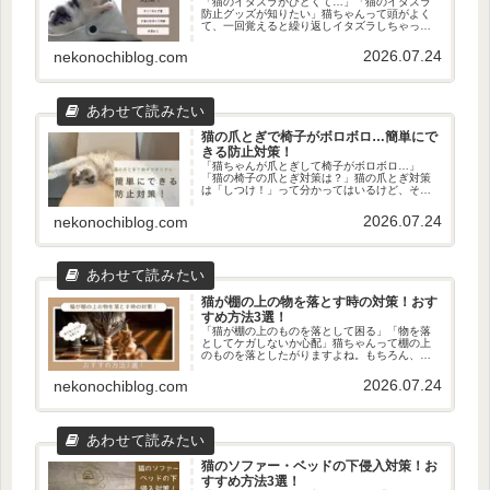
「猫のイタズラがひどくて…」「猫のイタズラ
防止グッズが知りたい」猫ちゃんって頭がよく
て、一回覚えると繰り返しイタズラしちゃった
りしますよね。ここをこうすると…はいはいは
いまたイタズラして…（ｲﾗｲﾗ）ただ、コツさえ
2026.07.24
nekonochiblog.com
押さえれば、猫も人もイライ...
猫の爪とぎで椅子がボロボロ…簡単にで
きる防止対策！
「猫ちゃんが爪とぎして椅子がボロボロ…」
「猫の椅子の爪とぎ対策は？」猫の爪とぎ対策
は「しつけ！」って分かってはいるけど、それ
ができれば悩まないんですよね…！我が家の椅
子もボロボロで…実際の椅子がこちら爪とぎ最
2026.07.24
nekonochiblog.com
高！放置してたらこのありさまです...
猫が棚の上の物を落とす時の対策！おす
すめ方法3選！
「猫が棚の上のものを落として困る」「物を落
としてケガしないか心配」猫ちゃんって棚の上
のものを落としたがりますよね。もちろん、猫
ちゃんがやりたいようにしてあげるのが一番い
いですが、けがの心配をしないといけないのが
2026.07.24
nekonochiblog.com
大変ですよね…ただ、そんなぐう...
猫のソファー・ベッドの下侵入対策！お
すすめ方法3選！