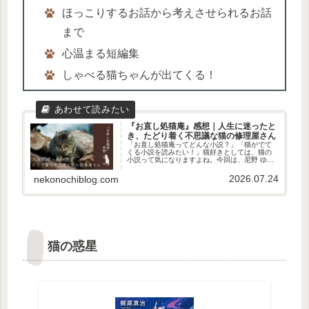
ほっこりするお話から考えさせられるお話
まで
心温まる短編集
しゃべる猫ちゃんが出てくる！
『お直し処猫庵』感想｜人生に迷ったと
き、たどり着く不思議な猫の修理屋さん
「お直し処猫庵ってどんな小説？」「猫がでて
くる小説を読みたい！」猫好きとしては、猫の
小説って気になりますよね。今回は、尼野 ゆた
かさんの『お直し処猫庵』をご紹介します！ど
うだった？心温まるお話の短編小説でした。ま
2026.07.24
nekonochiblog.com
た、個性的な庵主の猫ちゃんが...
猫の惑星