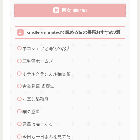
目次
kindle unlimitedで読める猫の書籍おすすめ9選
ネコシェフと海辺のお店
三毛猫ホームズ
ホテルクラシカル猫番館
古道具屋 皆塵堂
お直し処猫庵
猫の惑星
吾輩は猫である
今日も一日きみを見てた