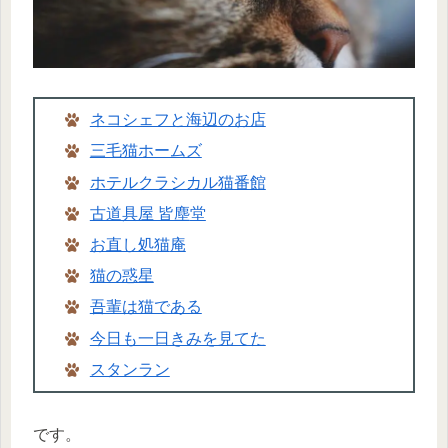
ネコシェフと海辺のお店
三毛猫ホームズ
ホテルクラシカル猫番館
古道具屋 皆塵
堂
お直し処猫
庵
猫の惑星
吾輩は猫である
今日も一日きみを見てた
スタンラン
です。