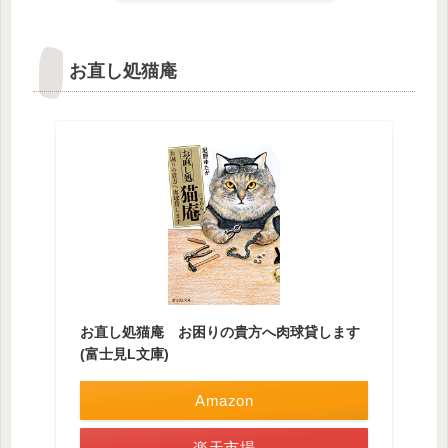
お直し処猫庵
お直し処猫庵 お困りの貴方へ肉球貸します
(富士見L文庫)
Amazon
楽天市場