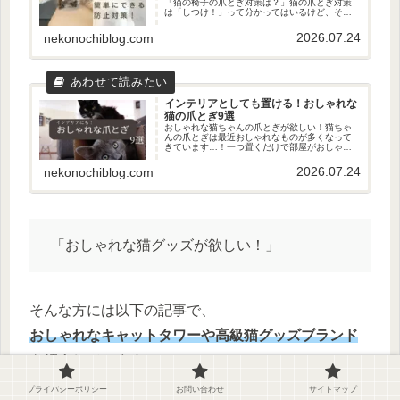
「猫の椅子の爪とぎ対策は？」猫の爪とぎ対策
は「しつけ！」って分かってはいるけど、それ
ができれば悩まないんですよね…！我が家の椅
子もボロボロで…実際の椅子がこちら爪とぎ最
2026.07.24
nekonochiblog.com
高！放置してたらこのありさまです...
インテリアとしても置ける！おしゃれな
猫の爪とぎ9選
おしゃれな猫ちゃんの爪とぎが欲しい！猫ちゃ
んの爪とぎは最近おしゃれなものが多くなって
きています…！一つ置くだけで部屋がおしゃれ
に見えるものも！ということで、今回はインテ
リアとしても活躍しそうなおしゃれな爪とぎを
2026.07.24
nekonochiblog.com
探してきたのでご紹介します。猫...
「おしゃれな猫グッズが欲しい！」
そんな方には以下の記事で、
おしゃれなキャットタワーや高級猫グッズブランド
を紹介しています。
こちらもぜひチェックしてみてください！
プライバシーポリシー
お問い合わせ
サイトマップ