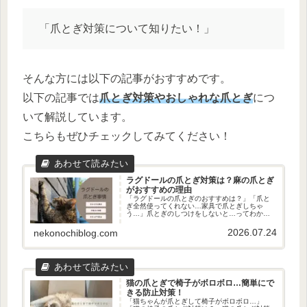
「爪とぎ対策について知りたい！」
そんな方には以下の記事がおすすめです。
以下の記事では
爪とぎ対策やおしゃれな爪とぎ
につ
いて解説しています。
こちらもぜひチェックしてみてください！
ラグドールの爪とぎ対策は？麻の爪とぎ
がおすすめの理由
「ラグドールの爪とぎのおすすめは？」「爪と
ぎ全然使ってくれない…家具で爪とぎしちゃ
う…」爪とぎのしつけをしないと…ってわかっ
てるけど、それができれば苦労しないんですよ
ね…！そんなところで爪とぎしないで～バリバ
2026.07.24
nekonochiblog.com
リバリ（逃走）ただ、気難しいラグ...
猫の爪とぎで椅子がボロボロ…簡単にで
きる防止対策！
「猫ちゃんが爪とぎして椅子がボロボロ…」