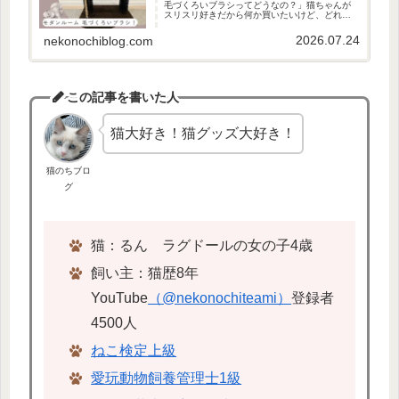
毛づくろいブラシってどうなの？」猫ちゃんが
スリスリ好きだから何か買いたいけど、どれを
買っていいか悩む…色々出てくるけどどれがい
いか分かりづらいですよね。ということで、今
2026.07.24
nekonochiblog.com
回は、モダンルーム 毛づくろ...
この記事を書いた人
猫大好き！猫グッズ大好き！
猫のちブロ
グ
猫：るん ラグドールの女の子4歳
飼い主：猫歴8年
YouTube
（@nekonochiteami）
登録者
4500人
ねこ検定上級
愛玩動物飼養管理士1級