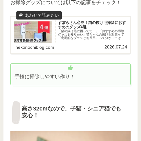
お掃除グッズについては以下の記事をチェック！
ずぼらさん必見！猫の抜け毛掃除におす
すめのグッズ4選
「猫の抜け毛に困ってて…」「おすすめの掃除
グッズを知りたい」猫ちゃんの抜け毛対策って
「定期的なブラシとお風呂」って分かってはい
るけど、正直それができればそもそも抜け毛に
悩んでないんですよね…！ただ、最近は猫グッ
2026.07.24
nekonochiblog.com
ズも進化しており、ぐうたら人間...
手軽に掃除しやすい作り！
高さ32cmなので、子猫・シニア猫でも
安心！