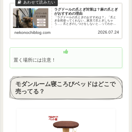
ラグドールの爪とぎ対策は？麻の爪とぎ
がおすすめの理由
「ラグドールの爪とぎのおすすめは？」「爪と
ぎ全然使ってくれない…家具で爪とぎしちゃ
う…」爪とぎのしつけをしないと…ってわかっ
てるけど、それができれば苦労しないんですよ
ね…！そんなところで爪とぎしないで～バリバ
2026.07.24
nekonochiblog.com
リバリ（逃走）ただ、気難しいラグ...
置く場所には注意！
モダンルーム寝ころびベッドはどこで
売ってる？