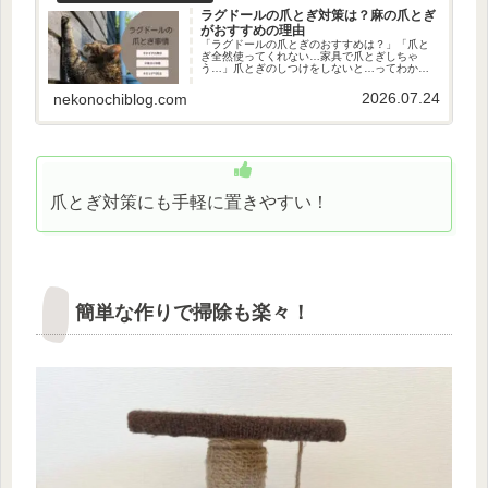
ラグドールの爪とぎ対策は？麻の爪とぎ
がおすすめの理由
「ラグドールの爪とぎのおすすめは？」「爪と
ぎ全然使ってくれない…家具で爪とぎしちゃ
う…」爪とぎのしつけをしないと…ってわかっ
てるけど、それができれば苦労しないんですよ
ね…！そんなところで爪とぎしないで～バリバ
2026.07.24
nekonochiblog.com
リバリ（逃走）ただ、気難しいラグ...
爪とぎ対策にも手軽に置きやすい！
簡単な作りで掃除も楽々！