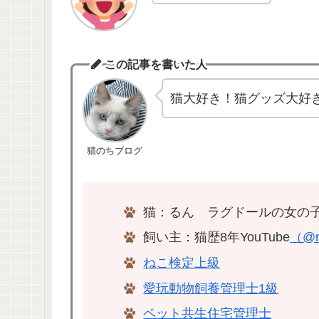
この記事を書いた人
猫大好き！猫グッズ大好
猫のちブログ
猫：るん ラグドールの女の子
飼い主：猫歴8年YouTube
（@n
ねこ検定上級
愛玩動物飼養管理士1級
ペット共生住宅管理士