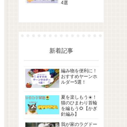
4選
新着記事
編み物を便利に！
おすすめヤーンホ
ルダー5選！
夏を楽しもう☀️！
猫のひまわり首輪
を編もう🌻【かぎ
針編み】
我が家のラグドー