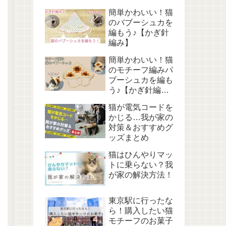
簡単かわいい！猫
のバブーシュカを
編もう♪【かぎ針
編み】
簡単かわいい！猫
のモチーフ編みバ
ブーシュカを編も
う♪【かぎ針編
み】
猫が電気コードを
かじる…我が家の
対策＆おすすめグ
ッズまとめ
猫はひんやりマッ
トに乗らない？我
が家の解決方法！
東京駅に行ったな
ら！購入したい猫
モチーフのお菓子