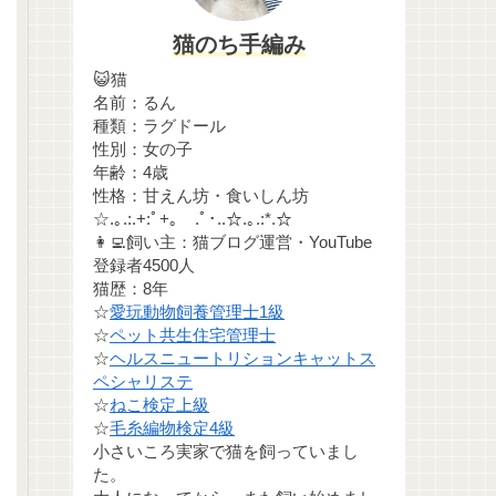
猫のち手編み
😺猫
名前：るん
種類：ラグドール
性別：女の子
年齢：4歳
性格：甘えん坊・食いしん坊
☆.｡.:.+:ﾟ+｡ .ﾟ･..☆.｡.:*.☆
👩‍💻飼い主：猫ブログ運営・YouTube
登録者4500人
猫歴：8年
☆
愛玩動物飼養管理士1級
☆
ペット共生住宅管理士
☆
ヘルスニュートリションキャットス
ペシャリステ
☆
ねこ検定上級
☆
毛糸編物検定4級
小さいころ実家で猫を飼っていまし
た。