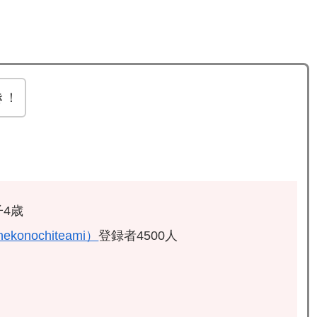
き！
4歳
ekonochiteami）
登録者4500人